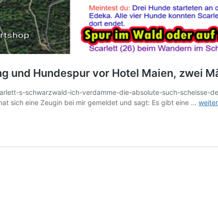
ung und Hundespur vor Hotel Maien, zwei 
rlett-s-schwarzwald-ich-verdamme-die-absolute-such-scheisse-der-
Scarle
hat sich eine Zeugin bei mir gemeldet und sagt: Es gibt eine …
weite
S.,
Schwa
Letzt
Sicht
und
Hunde
vor
Hotel
Maien
zwei
Männe