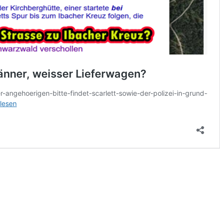
Männer, weisser Lieferwagen?
angehoerigen-bitte-findet-scarlett-sowie-der-polizei-in-grund-
tt
rlesen
rzwald:
e
ung
spur
,
r,