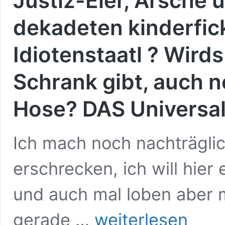
Justiz-Eier, Ärsche 
dekadeten kinderfi
Idiotenstaatl ? Wird
Schrank gibt, auch n
Hose? DAS Universa
Ich mach noch nachträgli
erschrecken, ich will hier 
und auch mal loben aber m
Justiz-
gerade …
weiterlesen
Eier,