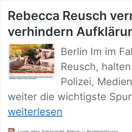
Rebecca Reusch verm
verhindern Aufkläru
Berlin Im im F
Reusch, halten
Polizei, Medie
weiter die wichtigste Spu
Rebecca
weiterlesen
Reusch
vermisst:
Denkfehler
verhindern
Logik-Idee, Fallanalytik, Rätsel- u. Problemlösung