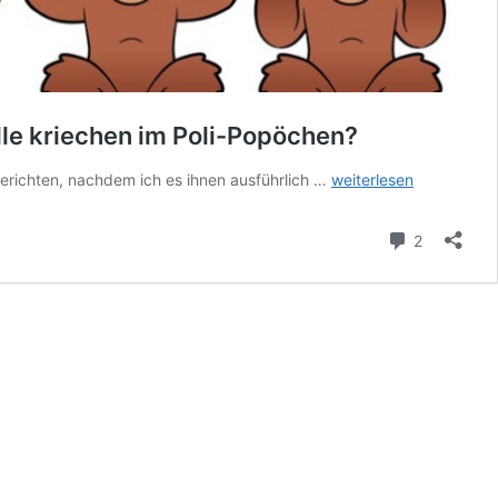
lle kriechen im Poli-Popöchen?
Yolanda
erichten, nachdem ich es ihnen ausführlich …
weiterlesen
Klug:
„Nachrichtensperre“
Kommenta
2
zur
Vertuschung
der
klaren
Polizeipanne
und
alle
kriechen
im
Poli-
Popöchen?