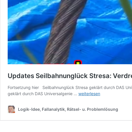
Updates Seilbahnunglück Stresa: Verdr
Fortsetzung hier Seilbahnunglück Stresa geklärt durch DAS Univ
Updates
geklärt durch DAS Universalgenie …
weiterlesen
Seilbahnunglück
Stresa:
Logik-Idee, Fallanalytik, Rätsel- u. Problemlösung
Verdrehung
beim
Seilscheibeneinlauf
wahrscheinlichste