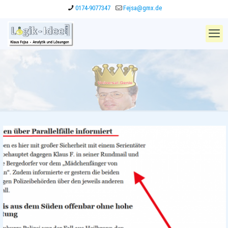
0174-9077347
Fejsa@gmx.de