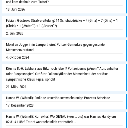
und kam deshalb zum Tatort?
13. Juni 2026
Fabian, Güstrow, Strafvereitelung: 14 Schuhabdrücke – 4 (Gina) – 7 (Gina) – 1
(Chris) = 1 („Vater“?) + 1 („Bruder“?)
2. Juni 2026
Mord an Joggerin in Lampertheim: Polizei-Gemurkse gegen gesunden
Menschenverstand
4. Oktober 2024
Könnte K.-H. Lebherz aus Bitz noch leben? Polizeipanne ja/nein? Autoanhalter
oder Buspassagier? Größter Fallanalytiker der Menschheit, der seriöse,
sympathische Klaus Fejsa, spricht
21. März 2024
Hanna W. (Wörndl): Endlose unseriös schwachsinnige Prozess-Scheisse
17. Dezember 2023
Hanna W. (Wörndl): Korrektur: Wo GENAU (von … bis) war Hannas Handy um
02:31:41 Uhr? Tatort wahrscheinlich vertrottelt …