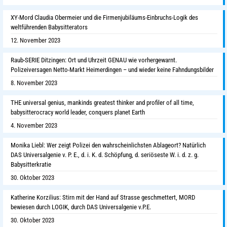
XY-Mord Claudia Obermeier und die Firmenjubiläums-Einbruchs-Logik des
weltführenden Babysitterators
12. November 2023
Raub-SERIE Ditzingen: Ort und Uhrzeit GENAU wie vorhergewarnt.
Polizeiversagen Netto-Markt Heimerdingen – und wieder keine Fahndungsbilder
8. November 2023
THE universal genius, mankinds greatest thinker and profiler of all time,
babysitterocracy world leader, conquers planet Earth
4. November 2023
Monika Liebl: Wer zeigt Polizei den wahrscheinlichsten Ablageort? Natürlich
DAS Universalgenie v. P. E., d. i. K. d. Schöpfung, d. seriöseste W. i. d. z. g.
Babysitterkratie
30. Oktober 2023
Katherine Korzilius: Stirn mit der Hand auf Strasse geschmettert, MORD
bewiesen durch LOGIK, durch DAS Universalgenie v.P.E.
30. Oktober 2023