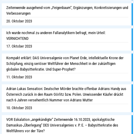
Zeitenwende ausgehend vom „Feigenbaum“, Ergänzungen, Konkretisierungen und
Verbesserungen
20. Oktober 2023
Ich wurde nochmal zu anderen Fallanalytikern befragt, mein Urteil:
VERNICHTEND
17. Oktober 2023
Kompakt erklärt: DAS Universalgenie von Planet Erde, intellektuelle Krone der
Schöpfung, einzig seriöser Weltführer der Menschheit in der zukünftigen
globalen Babysitterkratie. Und Super-Prophet?
11. Oktober 2023
Adrian Lukas Sensation: Deutscher Mörder brachte offenbar Adrians Handy aus
Österreich zurück in den Raum Görlitz bzw. Polen. Unwissender Käufer drückt
nach 6 Jahren versehentlich Nummer von Adrians Mutter
10. Oktober 2023
VOR Eskalation „angekündigte“ Zeitenwende 16.10.2023, apokalyptische
Damaskus-„Überlegung“ DES Universalgenies v. P. E. – Babysitterkratie des
Weltführers vor der Türe?