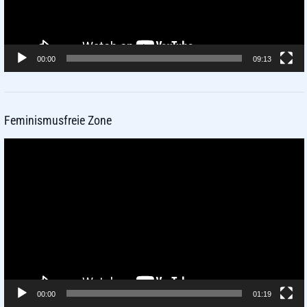
00:00
09:13
Feminismusfreie Zone
Video-
Player
00:00
01:19