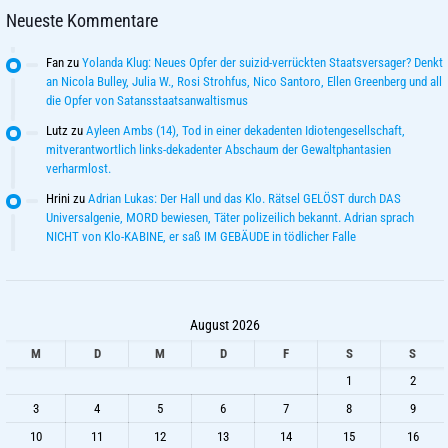
Neueste Kommentare
Fan
zu
Yolanda Klug: Neues Opfer der suizid-verrückten Staatsversager? Denkt
an Nicola Bulley, Julia W., Rosi Strohfus, Nico Santoro, Ellen Greenberg und all
die Opfer von Satansstaatsanwaltismus
Lutz
zu
Ayleen Ambs (14), Tod in einer dekadenten Idiotengesellschaft,
mitverantwortlich links-dekadenter Abschaum der Gewaltphantasien
verharmlost.
Hrini
zu
Adrian Lukas: Der Hall und das Klo. Rätsel GELÖST durch DAS
Universalgenie, MORD bewiesen, Täter polizeilich bekannt. Adrian sprach
NICHT von Klo-KABINE, er saß IM GEBÄUDE in tödlicher Falle
August 2026
M
D
M
D
F
S
S
1
2
3
4
5
6
7
8
9
10
11
12
13
14
15
16