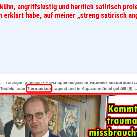
ühn, angriffslustig und herrlich satirisch prole
 erklärt habe, auf meiner „streng satirisch a