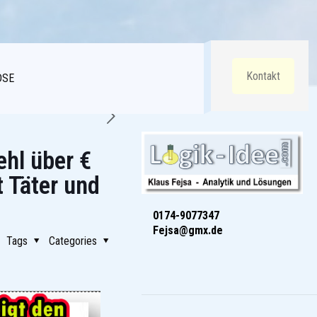
Kontakt
DSE
ehl über €
t Täter und
0174-9077347
Fejsa@gmx.de
Tags
Categories