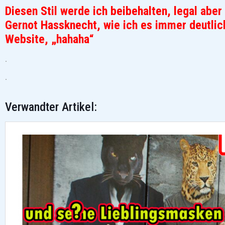
Diesen Stil werde ich beibehalten, legal aber k
Gernot Hassknecht, wie ich es immer deutlich
Website, „hahaha“
.
.
Verwandter Artikel: