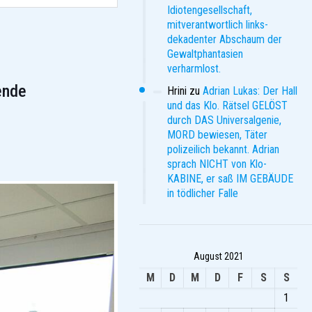
Idiotengesellschaft,
mitverantwortlich links-
dekadenter Abschaum der
Gewaltphantasien
verharmlost.
ende
Hrini
zu
Adrian Lukas: Der Hall
und das Klo. Rätsel GELÖST
durch DAS Universalgenie,
MORD bewiesen, Täter
polizeilich bekannt. Adrian
sprach NICHT von Klo-
KABINE, er saß IM GEBÄUDE
in tödlicher Falle
August 2021
M
D
M
D
F
S
S
1