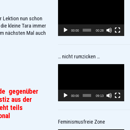
Video-
Player
er Lektion nun schon
 die kleine Tara immer
00:00
00:28
eim nächsten Mal auch
… nicht rumzicken …
Video-
Player
rade gegenüber
00:00
09:13
stiz aus der
ht teils
onal
Feminismusfreie Zone