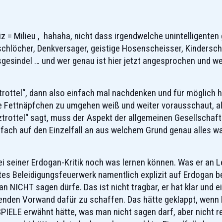
 = Milieu , hahaha, nicht dass irgendwelche unintelligenten
rschlöcher, Denkversager, geistige Hosenscheisser, Kindersc
sgesindel … und wer genau ist hier jetzt angesprochen und 
trottel“, dann also einfach mal nachdenken und für möglich h
ble Fettnäpfchen zu umgehen weiß und weiter vorausschaut, 
rottel“ sagt, muss der Aspekt der allgemeinen Gesellschafts
fach auf den Einzelfall an aus welchem Grund genau alles wa
i seiner Erdogan-Kritik noch was lernen können. Was er an Le
tes Beleidigungsfeuerwerk namentlich explizit auf Erdogan 
NICHT sagen dürfe. Das ist nicht tragbar, er hat klar und ein
ierenden Vorwand dafür zu schaffen. Das hätte geklappt, we
IELE erwähnt hätte, was man nicht sagen darf, aber nicht r