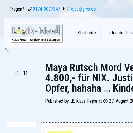
Fragen?
0174-9077347
Fejsa@gmx.de
Startseite
Listen der Fäll
Maya Rutsch Mord Ver
11
4.800,- für NIX. Just
Opfer, hahaha … Kind
Published by
Klaus Fejsa
at
27. August 