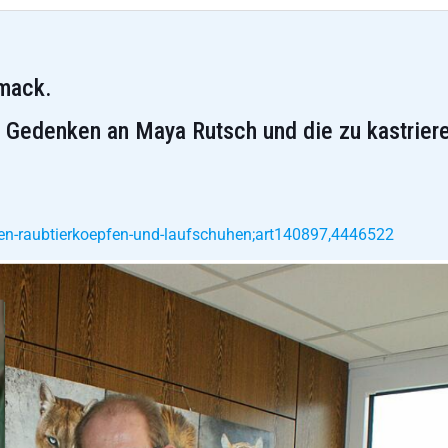
mack.
im Gedenken an Maya Rutsch und die zu kastrier
en-raubtierkoepfen-und-laufschuhen;art140897,4446522