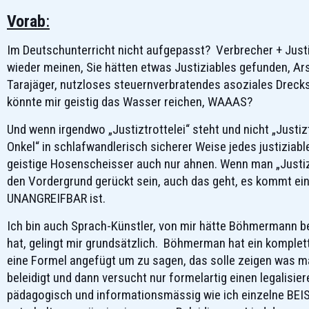
Vorab
:
Im Deutschunterricht nicht aufgepasst? Verbrecher + Justiz
wieder meinen, Sie hätten etwas Justiziables gefunden, A
Tarajäger, nutzloses steuernverbratendes asoziales Dreck
könnte mir geistig das Wasser reichen, WAAAS?
Und wenn irgendwo „Justiztrottelei“ steht und nicht „Justiz
Onkel“ in schlafwandlerisch sicherer Weise jedes justizia
geistige Hosenscheisser auch nur ahnen. Wenn man „Justizt
den Vordergrund gerückt sein, auch das geht, es kommt ein
UNANGREIFBAR ist.
Ich bin auch Sprach-Künstler, von mir hätte Böhmermann be
hat, gelingt mir grundsätzlich. Böhmerman hat ein komplet
eine Formel angefügt um zu sagen, das solle zeigen was man 
beleidigt und dann versucht nur formelartig einen legalis
pädagogisch und informationsmässig wie ich einzelne BEISP