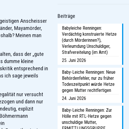
Beiträge
 geistigen Anscheisser
händer, Mayamörder,
Babyleiche Renningen:
Verdächtig konstruierte Hetze
weshalb? Meinen man
(durch Mörderinnen?),
Verleumdung Unschuldiger,
Strafvereitelung (im Amt)
alten, dass der „gute
25. Juni 2026
als dumme kleine
kritik entsprechend in
Baby-Leiche Renningen: Neue
s ich sage jeweils
Behördenfehler, nur zu früher
Todeszeitpunkt würde Hetze
gegen Mutter rechtfertigen
galität nur versucht
24. Juni 2026
bezogen und dann nur
deutig, explizit
Baby-Leiche Renningen: Zur
nn Böhmermann
Hölle mit RTL-Hetze gegen
unschuldige Mutter,
ein
ERMITTLUNGSGRUPPE