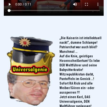
„Die Kaiserin ist intellektuell
nackt“, dumme Schlampe!
Patriarchat war auc
h blöd?
Manchmal …
Auf die Knie, geistiges
Hosenscheißertum! Es lebe
DER Weltführer und seine
Babysitterkratie!
Witzrepublikistan darbt,
Pantoffeln im Genick …!
Sofort RA Rick und alle
Weiber/Gören ein- oder
aussperren !!!
Jetzt einen Kerl, DAS
Universalgenie, DEN
Weltführer ranlassen!