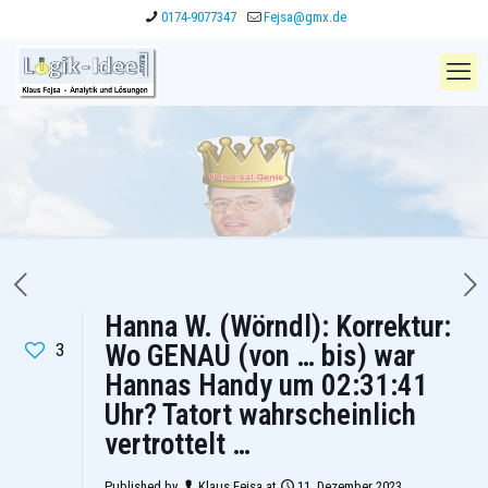
0174-9077347
Fejsa@gmx.de
Hanna W. (Wörndl): Korrektur:
3
Wo GENAU (von … bis) war
Hannas Handy um 02:31:41
Uhr? Tatort wahrscheinlich
vertrottelt …
Published by
Klaus Fejsa
at
11. Dezember 2023