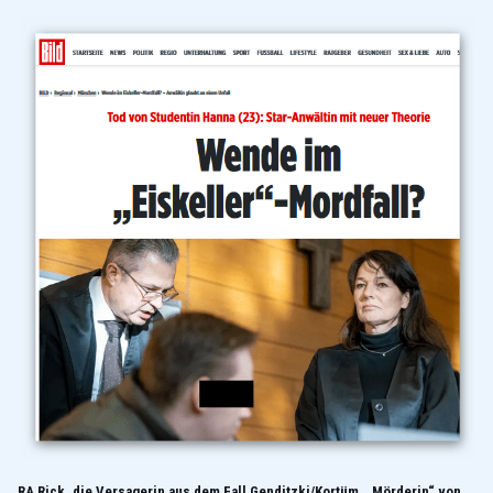
RA Rick, die Versagerin aus dem Fall Genditzki/Kortüm, „Mörderin“ von