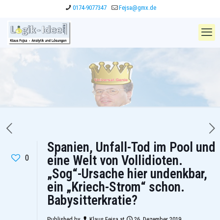
0174-9077347
Fejsa@gmx.de
Spanien, Unfall-Tod im Pool und
0
eine Welt von Vollidioten.
„Sog“-Ursache hier undenkbar,
ein „Kriech-Strom“ schon.
Babysitterkratie?
Published by
Klaus Fejsa
at
26. Dezember 2019