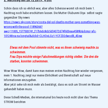
2. Nachtrag am 28.12.2019, 4 Uhr
Schön dass ich so ehrlich war, aber alles Scheisse womit ich mich beim 1.
Nachtrag noch habe erschüttern lassen. Die Mutter Olubunmi Diya selbst sagte
gegenüber Sky news
https://news.sky.com/story/costa-del-sol-deaths-mother-says-something-was-
wrong-with-the-pool-11896366?
awc=11005_1577503741_f17b6dc8cb5d34372d74f603eaa4589b&dcmp=afc-
101248-na-na-longtail&dclid=CLHOqLGz1-YCFZD2dwodB_4Eqw
Etwas mit dem Pool stimmte nicht, was es ihnen schwierig machte zu
schwimmen.
Frau Diya möchte einige Falschmeldungen richtig stellen: Die drei die
starben, konnten schwimmen.
Wow Wow Wow, damit kann man meinen ersten Nachtrag hier wieder vergessen,
mein 1. Nachtrag zeigt nur meine Ehrlichkeit und Bereitschaft auf neue
Informationen einzugehen.
Aber jetzt sehe ich mich mehr als bestätigt, dass es sich um Stromt im Wasser
gehandelt haben muss.
Diese Scheiß-Medien, die internatuinal bis heute noch nicht über das Thema
STROM berichten