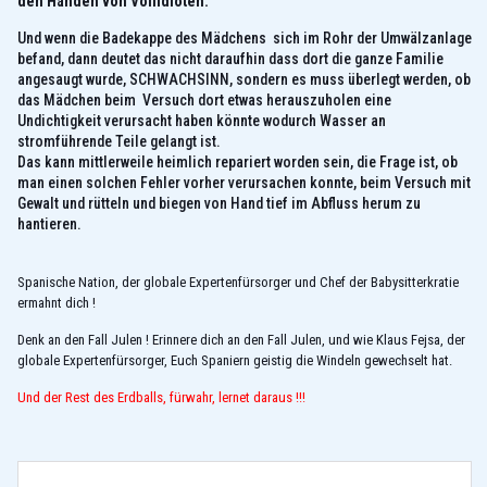
den Händen von Vollidioten.
Und wenn die Badekappe des Mädchens sich im Rohr der Umwälzanlage
befand, dann deutet das nicht daraufhin dass dort die ganze Familie
angesaugt wurde, SCHWACHSINN, sondern es muss überlegt werden, ob
das Mädchen beim Versuch dort etwas herauszuholen eine
Undichtigkeit verursacht haben könnte wodurch Wasser an
stromführende Teile gelangt ist.
Das kann mittlerweile heimlich repariert worden sein, die Frage ist, ob
man einen solchen Fehler vorher verursachen konnte, beim Versuch mit
Gewalt und rütteln und biegen von Hand tief im Abfluss herum zu
hantieren.
Spanische Nation, der globale Expertenfürsorger und Chef der Babysitterkratie
ermahnt dich !
Denk an den Fall Julen ! Erinnere dich an den Fall Julen, und wie Klaus Fejsa, der
globale Expertenfürsorger, Euch Spaniern geistig die Windeln gewechselt hat.
Und der Rest des Erdballs, fürwahr, lernet daraus !!!