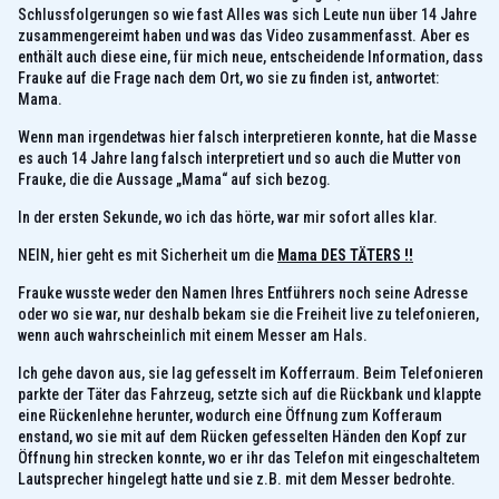
Schlussfolgerungen so wie fast Alles was sich Leute nun über 14 Jahre
zusammengereimt haben und was das Video zusammenfasst. Aber es
enthält auch diese eine, für mich neue, entscheidende Information, dass
Frauke auf die Frage nach dem Ort, wo sie zu finden ist, antwortet:
Mama.
Wenn man irgendetwas hier falsch interpretieren konnte, hat die Masse
es auch 14 Jahre lang falsch interpretiert und so auch die Mutter von
Frauke, die die Aussage „Mama“ auf sich bezog.
In der ersten Sekunde, wo ich das hörte, war mir sofort alles klar.
NEIN, hier geht es mit Sicherheit um die
Mama DES TÄTERS !!
Frauke wusste weder den Namen Ihres Entführers noch seine Adresse
oder wo sie war, nur deshalb bekam sie die Freiheit live zu telefonieren,
wenn auch wahrscheinlich mit einem Messer am Hals.
Ich gehe davon aus, sie lag gefesselt im Kofferraum. Beim Telefonieren
parkte der Täter das Fahrzeug, setzte sich auf die Rückbank und klappte
eine Rückenlehne herunter, wodurch eine Öffnung zum Kofferaum
enstand, wo sie mit auf dem Rücken gefesselten Händen den Kopf zur
Öffnung hin strecken konnte, wo er ihr das Telefon mit eingeschaltetem
Lautsprecher hingelegt hatte und sie z.B. mit dem Messer bedrohte.