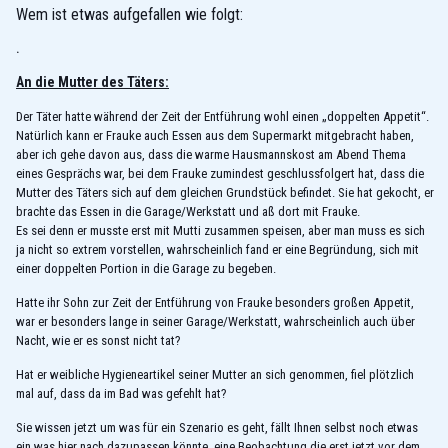
Wem ist etwas aufgefallen wie folgt:
.
An die Mutter des Täters:
Der Täter hatte während der Zeit der Entführung wohl einen „doppelten Appetit“.
Natürlich kann er Frauke auch Essen aus dem Supermarkt mitgebracht haben,
aber ich gehe davon aus, dass die warme Hausmannskost am Abend Thema
eines Gesprächs war, bei dem Frauke zumindest geschlussfolgert hat, dass die
Mutter des Täters sich auf dem gleichen Grundstück befindet. Sie hat gekocht, er
brachte das Essen in die Garage/Werkstatt und aß dort mit Frauke.
Es sei denn er musste erst mit Mutti zusammen speisen, aber man muss es sich
ja nicht so extrem vorstellen, wahrscheinlich fand er eine Begründung, sich mit
einer doppelten Portion in die Garage zu begeben.
Hatte ihr Sohn zur Zeit der Entführung von Frauke besonders großen Appetit,
war er besonders lange in seiner Garage/Werkstatt, wahrscheinlich auch über
Nacht, wie er es sonst nicht tat?
Hat er weibliche Hygieneartikel seiner Mutter an sich genommen, fiel plötzlich
mal auf, dass da im Bad was gefehlt hat?
Sie wissen jetzt um was für ein Szenario es geht, fällt Ihnen selbst noch etwas
ein was hier nach dazupassen könnte, eine Beobachtung die erst jetzt vor dem