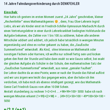
14 Jahre Fahndungsverhinderung durch DENKFEHLER
Einschub:
Hier hatte ich gestern im ersten Moment zuerst „24 Jahre“ geschrieben, kleiner
„
Rechenfehler
“ eines Mathematikgenies
, denn, Frau Ober-Lehrerin Ingrid
Liebs, als wir als Kinder einst im Friedrich-Schiller-Gymnasium Marbach/N durch
einen Vertretungslehrer in einer durch Lehrerkrankheit bedingten Hohlstunde die
Aufgabe bekamen, die Zahlen von 1 bis 100 zu addieren, haben alle anderen
Mitschüler addiert und addiert, ich jedoch habe tatsächlich in wenigen Minuten
eigenständig und ohne es vorher gekannt zu haben, die „Gaußsche
Summenformel“ entwickelt. Als Kind, ohne Interesse an Mathematik oder
sonstigen Fächern oder Karriere, ich wollte nur schnell fertig sein und kicken
gehen den Rest der Stunde und habe dann exakt so wie Gauss selbst, bei exakt
der gleichen Aufgabe als Schüler in der Schule, den mathematischen Satz der
„Gaußschen Summenformel“ entwickelt, aus reiner „genialer Faulheit“.
Der Lehrer dachte da an eine Pointe, wenn er nach der Stunde das Rätsel auflöst
und wir uns ärgern wie leicht das gegangen wäre, aber die habe ich ihm
verdorben, ich habe mich als ebenso intelligent gezeigt, wie das Mathematik-
Genie Carl Friedrich Gauss vom alten 10 DM Schein.
Anstatt stundenlang zu rechnen 1+2+3+4 …..+98+99+100= 5050 habe ich nach
wenigen Minuten erkannt (1+99)+(2+98) + … (49+51)+50+100 = 49*100+50+100 =
5050
n/2 * (n+1)