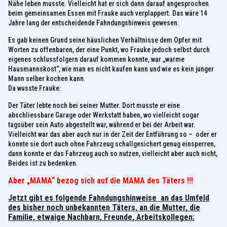
Nähe leben musste. Vielleicht hat er sich dann darauf angesprochen
beim gemeinsamen Essen mit Frauke auch verplappert. Das wäre 14
Jahre lang der entscheidende Fahndungshinweis gewesen.
Es gab keinen Grund seine häuslichen Verhältnisse dem Opfer mit
Worten zu offenbaren, der eine Punkt, wo Frauke jedoch selbst durch
eigenes schlussfolgern darauf kommen konnte, war „warme
Hausmannskost“, wie man es nicht kaufen kann und wie es kein junger
Mann selber kochen kann.
Da wusste Frauke:
Der Täter lebte noch bei seiner Mutter. Dort musste er eine
abschliessbare Garage oder Werkstatt haben, wo vielleicht sogar
tagsüber sein Auto abgestellt war, während er bei der Arbeit war.
Vielleicht war das aber auch nur in der Zeit der Entführung so – oder er
konnte sie dort auch ohne Fahrzeug schallgesichert genug einsperren,
dann konnte er das Fahrzeug auch so nutzen, vielleicht aber auch nicht,
Beides ist zu bedenken.
Aber „MAMA“ bezog sich auf die MAMA des Täters !!!
Jetzt gibt es folgende Fahndungshinweise an das Umfeld
des bisher noch unbekannten Täters, an die Mutter, die
Familie, etwaige Nachbarn, Freunde, Arbeitskollegen: