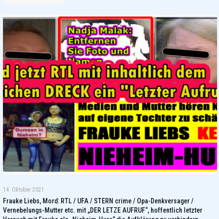
14. Oktober 2021
Frauke Liebs, Mord: RTL / UFA / STERN crime / Opa-Denkversager /
Vernebelungs-Mutter etc. mit „DER LETZE AUFRUF“, hoffentlich letzter