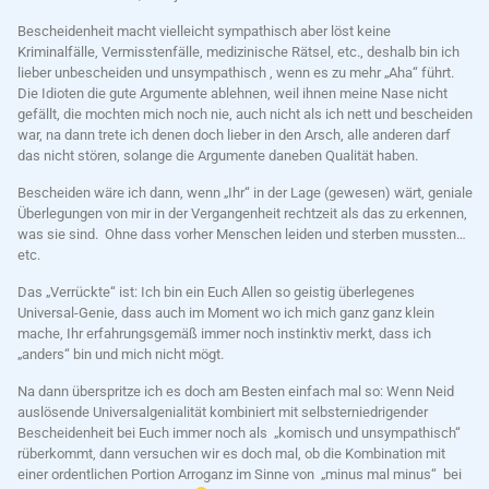
Bescheidenheit macht vielleicht sympathisch aber löst keine
Kriminalfälle, Vermisstenfälle, medizinische Rätsel, etc., deshalb bin ich
lieber unbescheiden und unsympathisch , wenn es zu mehr „Aha“ führt.
Die Idioten die gute Argumente ablehnen, weil ihnen meine Nase nicht
gefällt, die mochten mich noch nie, auch nicht als ich nett und bescheiden
war, na dann trete ich denen doch lieber in den Arsch, alle anderen darf
das nicht stören, solange die Argumente daneben Qualität haben.
Bescheiden wäre ich dann, wenn „Ihr“ in der Lage (gewesen) wärt, geniale
Überlegungen von mir in der Vergangenheit rechtzeit als das zu erkennen,
was sie sind. Ohne dass vorher Menschen leiden und sterben mussten…
etc.
Das „Verrückte“ ist: Ich bin ein Euch Allen so geistig überlegenes
Universal-Genie, dass auch im Moment wo ich mich ganz ganz klein
mache, Ihr erfahrungsgemäß immer noch instinktiv merkt, dass ich
„anders“ bin und mich nicht mögt.
Na dann überspritze ich es doch am Besten einfach mal so: Wenn Neid
auslösende Universalgenialität kombiniert mit selbsterniedrigender
Bescheidenheit bei Euch immer noch als „komisch und unsympathisch“
rüberkommt, dann versuchen wir es doch mal, ob die Kombination mit
einer ordentlichen Portion Arroganz im Sinne von „minus mal minus“ bei