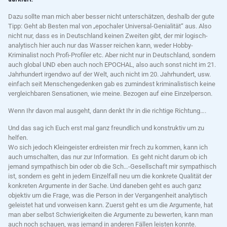
Dazu sollte man mich aber besser nicht unterschätzen, deshalb der gute
Tipp: Geht ab Besten mal von „epochaler Universal-Genialität“ aus. Also
nicht nur, dass es in Deutschland keinen Zweiten gibt, der mir logisch-
analytisch hier auch nur das Wasser reichen kann, weder Hobby-
Kriminalist noch Profi-Profiler etc. Aber nicht nur in Deutschland, sondern
auch global UND eben auch noch EPOCHAL, also auch sonst nicht im 21.
Jahrhundert irgendwo auf der Welt, auch nicht im 20. Jahrhundert, usw.
einfach seit Menschengedenken gab es zumindest kriminalistisch keine
vergleichbaren Sensationen, wie meine. Bezogen auf eine Einzelperson.
Wenn Ihr davon mal ausgeht, dann denkt Ihr in die richtige Richtung….
Und das sag ich Euch erst mal ganz freundlich und konstruktiv um zu
helfen.
Wo sich jedoch Kleingeister erdreisten mir frech zu kommen, kann ich
auch umschalten, das nur zur Information. Es geht nicht darum ob ich
jemand sympathisch bin oder ob die Sch…-Gesellschaft mir sympathisch
ist, sondern es geht in jedem Einzelfall neu um die konkrete Qualität der
konkreten Argumente in der Sache. Und daneben geht es auch ganz
objektiv um die Frage, was die Person in der Vergangenheit analytisch
geleistet hat und vorweisen kann. Zuerst geht es um die Argumente, hat
man aber selbst Schwierigkeiten die Argumente zu bewerten, kann man
auch noch schauen, was jemand in anderen Fällen leisten konnte.