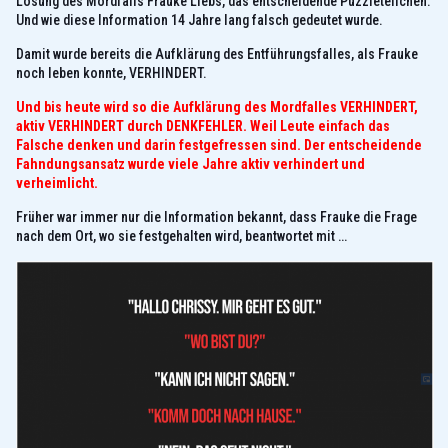
Lösung des Mordfalls Frauke Liebs, das entscheidende Puzzleteilchen.
Und wie diese Information 14 Jahre lang falsch gedeutet wurde.
Damit wurde bereits die Aufklärung des Entführungsfalles, als Frauke
noch leben konnte, VERHINDERT.
Und bis heute wird so die Aufklärung des Mordfalles VERHINDERT,
aktiv VERHINDERT durch DENKFEHLER. Weil Leute einfach das
Falsche denken und darin festgefressen sind. Der entscheidende
Fahndungsansatz wurde viele Jahre aktiv verhindert und
verheimlicht.
Früher war immer nur die Information bekannt, dass Frauke die Frage
nach dem Ort, wo sie festgehalten wird, beantwortet mit …