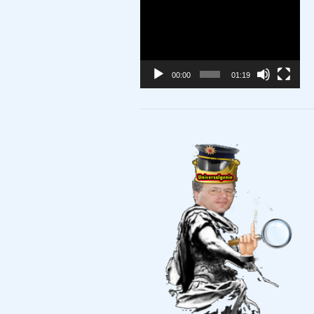
Video-
Player
00:00
01:19