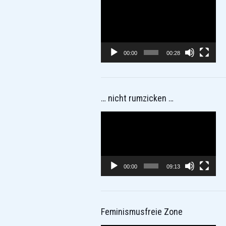
Video-
Player
00:00
00:28
… nicht rumzicken …
Video-
Player
00:00
09:13
Feminismusfreie Zone