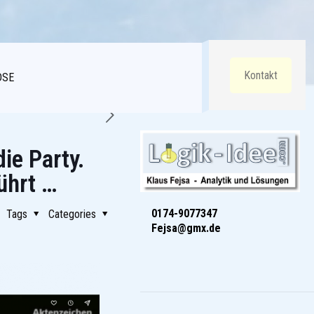
Kontakt
DSE
ie Party.
ührt …
0174-9077347
Tags
Categories
Fejsa@gmx.de