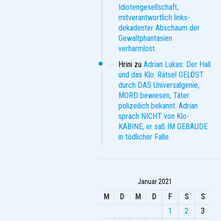
Idiotengesellschaft,
mitverantwortlich links-
dekadenter Abschaum der
Gewaltphantasien
verharmlost.
Hrini
zu
Adrian Lukas: Der Hall
und das Klo. Rätsel GELÖST
durch DAS Universalgenie,
MORD bewiesen, Täter
polizeilich bekannt. Adrian
sprach NICHT von Klo-
KABINE, er saß IM GEBÄUDE
in tödlicher Falle
Januar 2021
M
D
M
D
F
S
S
1
2
3