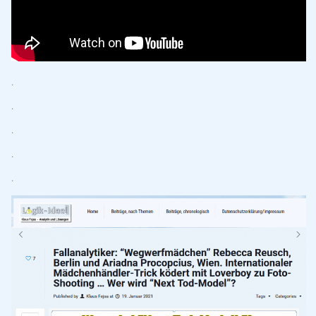
.
.
.
.
.