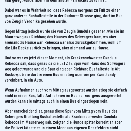
mal gelegt wurde, aber mit dem akuten Fall nichts zu tun hat.
Dabei war es in Wahrheit so, dass Rebecca morgens zu Fuß zu einer
ganz anderen Bushaltestelle in der Rudower Strasse ging, dort im Bus
von Zeugin Veronika gesehen wurde.
Gegen Mittag jedoch wurde sie von Zeugin Gundula gesehen, wie sie im
Maurerweg aus Richtung des Hauses des Schwagers kam, wo aber
niemand zu Hause war. Rebecca war also zurückgekommen, wohl um
die Lila Decke zurück zu bringen, aber niemand war zu Hause.
Und so war es jetzt dieser Moment, als Krankenschwester Gundula
Rebecca sah, dass genau da die LETZTE Spur vom Haus des Schwagers
weg gelegt wurde und die Spur ging eben Richtung Bushaltestelle Alt
Buckow, ob sie dort in einen Bus einstieg oder wie per Zweithandy
vereinbart, in ein Auto.
Wenn Aufnahmen auch vom Mittag ausgewertet wurden stieg sie einfach
nicht in einen Bus, falls Aufnahmen im Bus nur morgens ausgewertet
wurden kann sie mittags auch in einen Bus eingestiegen sein.
Aber entscheidend ist, genau diese Spur vom Mittag vom Haus des
Schwagers Richtung Bushaltestelle als Krankenschwester Gundula
Rebecca im Maurerweg sah, zeigten die Hunde später korrekt an aber
die Polizei könnte es in einem Meer aus eigenen Denkfehlern nicht