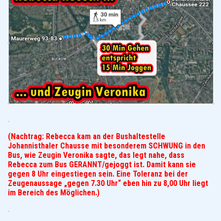
.
(Nachtrag: Rebecca kam an der Bushaltestelle
Johannisthaler Chausse mit besonderem SCHWUNG in den
Bus, wie Zeugin Veronika sagte, das legt nahe, dass
Rebecca zum Bus GERANNT/gejoggt ist. Damit kann sie
gegen 8 Uhr eingestiegen sein. Eine Toleranz bei der
Zeugenaussage „gegen 7.30 Uhr“ eben hin zu 8,00 Uhr liegt
im Bereich des Möglichen.)
.