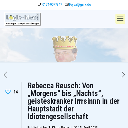
0174-9077347
Fejsa@gmx.de
Rebecca Reusch: Von
14
„Morgens“ bis „Nachts“,
geisteskranker Irrrsinnn in der
Hauptstadt der
Idiotengesellschaft
Published by
Klaus Fejsa
at
15. April 2023