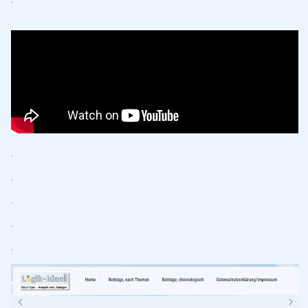
.
.
.
.
.