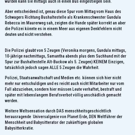
wurden kann sie mittags auch in einen Bus eingestiegen sein.
Aber entscheidend ist, genau diese Spur vom Mittag vom Haus des
Schwagers Richtung Bushaltestelle als Krankenschwester Gundula
Rebecca im Maurerweg sah, zeigten die Hunde später korrekt an aber
die Polizei könnte es in einem Meer aus eigenen Denkfehlern nicht
deuten und nicht verstehen.
Die Polizei glaubt von 5 Zeugen (Veronika morgens, Gundula mittags,
10-jährige nachmittags, Samantha abends plus dem Suchhund mit der
Spur zur Bushaltestelle Alt-Buckow als 5. Zeugen) KEINEM Einzigen,
tatsächlich jedoch sagen ALLE 5 Zeugen die Wahrheit.
Polizei, Staatsanwaltschaft und Medien etc. können sich hier nicht
mehr nur entschuldigen und es reicht auch nicht Mitarbeiter nur vom
Fall abzuziehen, sondern hier müssen Leute verhaftet, bestraft und
später mit lebenslangem Berufsverbot völlig unschädlich gemacht
werden.
Weitere Weltsensation durch DAS menschheitsgeschichtlich
herausragende Universalgenie von Planet Erde, DEN Weltführer der
Menschheit und Babysitterator der zukünftigen globalen
Babysitterkratie.