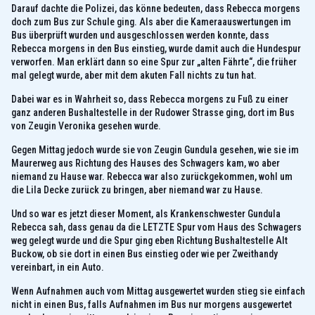
Darauf dachte die Polizei, das könne bedeuten, dass Rebecca morgens
doch zum Bus zur Schule ging. Als aber die Kameraauswertungen im
Bus überprüft wurden und ausgeschlossen werden konnte, dass
Rebecca morgens in den Bus einstieg, wurde damit auch die Hundespur
verworfen. Man erklärt dann so eine Spur zur „alten Fährte“, die früher
mal gelegt wurde, aber mit dem akuten Fall nichts zu tun hat.
Dabei war es in Wahrheit so, dass Rebecca morgens zu Fuß zu einer
ganz anderen Bushaltestelle in der Rudower Strasse ging, dort im Bus
von Zeugin Veronika gesehen wurde.
Gegen Mittag jedoch wurde sie von Zeugin Gundula gesehen, wie sie im
Maurerweg aus Richtung des Hauses des Schwagers kam, wo aber
niemand zu Hause war. Rebecca war also zurückgekommen, wohl um
die Lila Decke zurück zu bringen, aber niemand war zu Hause.
Und so war es jetzt dieser Moment, als Krankenschwester Gundula
Rebecca sah, dass genau da die LETZTE Spur vom Haus des Schwagers
weg gelegt wurde und die Spur ging eben Richtung Bushaltestelle Alt
Buckow, ob sie dort in einen Bus einstieg oder wie per Zweithandy
vereinbart, in ein Auto.
Wenn Aufnahmen auch vom Mittag ausgewertet wurden stieg sie einfach
nicht in einen Bus, falls Aufnahmen im Bus nur morgens ausgewertet