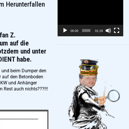
Video-
m Herunterfallen
Player
00:00
01:19
fan Z.
um auf die
rotzdem und unter
DIENT habe.
en und beim Dumper den
r auf den Betonboden
f LKW und Anhänger
n Rest auch nichts???!!!