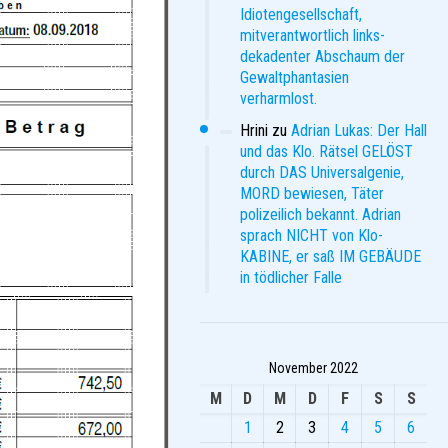
Idiotengesellschaft,
mitverantwortlich links-
dekadenter Abschaum der
Gewaltphantasien
verharmlost.
Hrini
zu
Adrian Lukas: Der Hall
und das Klo. Rätsel GELÖST
durch DAS Universalgenie,
MORD bewiesen, Täter
polizeilich bekannt. Adrian
sprach NICHT von Klo-
KABINE, er saß IM GEBÄUDE
in tödlicher Falle
November 2022
M
D
M
D
F
S
S
1
2
3
4
5
6