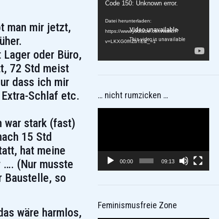
Video-
Code 150: Unknown error.
Player
Datei herunterladen:
t man mir jetzt,
https://www.youtube.com/watch?
üher.
v=LKXG0fhZbTE&_=1
 Lager oder Büro,
t, 72 Std meist
ur dass ich mir
Extra-Schlaf etc.
… nicht rumzicken …
Video-
 war stark (fast)
Player
nach 15 Std
att, hat meine
r …. (Nur musste
00:00
09:13
r Baustelle, so
Feminismusfreie Zone
 das wäre harmlos,