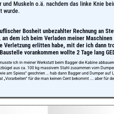
r und Muskeln o.ä. nachdem das linke Knie bei
t wurde.
euflischer Bosheit unbezahlter Rechnung an Ste
g, an dem ich beim Verladen meiner Maschinen 
e Verletzung erlitten habe, mit der ich dann t
 Baustelle vorankommen wollte 2 Tage lang GE
, musste ich in meiner Werkstatt beim Bagger die Kabine abbau
 Sturzbügel aus ca. 100 kg massivem Stahl zusammen vom Dumpe
ig „wie am Spiess“ geschrien … hab dann Bagger und Dumper au
l „Vorarbeiten“ für die man keinen Cent bekommt …. aber für de