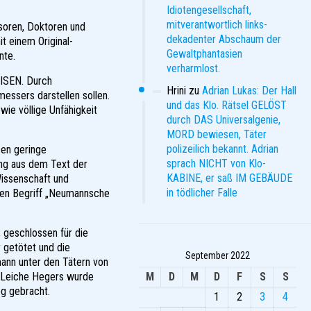
Idiotengesellschaft,
mitverantwortlich links-
soren, Doktoren und
dekadenter Abschaum der
t einem Original-
Gewaltphantasien
nte.
verharmlost.
EISEN. Durch
Hrini
zu
Adrian Lukas: Der Hall
essers darstellen sollen.
und das Klo. Rätsel GELÖST
wie völlige Unfähigkeit
durch DAS Universalgenie,
MORD bewiesen, Täter
polizeilich bekannt. Adrian
sen geringe
sprach NICHT von Klo-
ung aus dem Text der
KABINE, er saß IM GEBÄUDE
issenschaft und
in tödlicher Falle
 den Begriff „Neumannsche
, geschlossen für die
 getötet und die
September 2022
mann unter den Tätern von
e Leiche Hegers wurde
M
D
M
D
F
S
S
g gebracht.
1
2
3
4