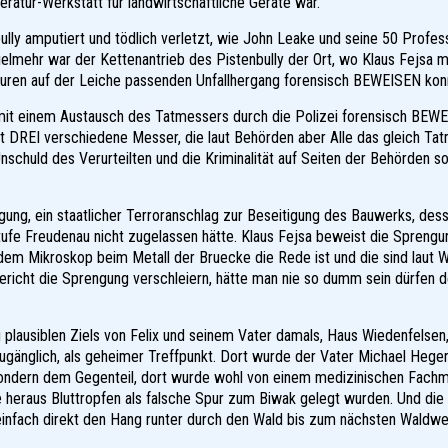
ratur-Werkstatt für landwirtschaftliche Geräte war.
ly amputiert und tödlich verletzt, wie John Leake und seine 50 Profes
elmehr war der Kettenantrieb des Pistenbully der Ort, wo Klaus Fejsa mi
puren auf der Leiche passenden Unfallhergang forensisch BEWEISEN kon
 mit einem Austausch des Tatmessers durch die Polizei forensisch BEW
 DREI verschiedene Messer, die laut Behörden aber Alle das gleich Tatm
schuld des Verurteilten und die Kriminalität auf Seiten der Behörden so
ung, ein staatlicher Terroranschlag zur Beseitigung des Bauwerks, des
ufe Freudenau nicht zugelassen hätte. Klaus Fejsa beweist die Spreng
m Mikroskop beim Metall der Bruecke die Rede ist und die sind laut W
Bericht die Sprengung verschleiern, hätte man nie so dumm sein dürfen
g plausiblen Ziels von Felix und seinem Vater damals, Haus Wiedenfelsen
ugänglich, als geheimer Treffpunkt. Dort wurde der Vater Michael Heger
on sondern dem Gegenteil, dort wurde wohl von einem medizinischen Fach
heraus Bluttropfen als falsche Spur zum Biwak gelegt wurden. Und di
einfach direkt den Hang runter durch den Wald bis zum nächsten Waldwe