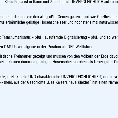
ie, Klaus Fejsa ist in Raum und Zeit absolut UNVERGLEICHLICH auf dies
und jene die hier vor ihm als größte Genies galten , sind wie Goethe-Joe
nur erbärmliche geistige Hosenscheisser und höchstens mal naturwissen
Transhumanismus = pfui, ausufernde Digitalisierung = pfui, und so weit
n DAS Universalgenie in der Position als DER Weltführer.
anistische Freimaurer gezeigt und müssen von den Völkern der Erde dav
seine kleinen dummen geistigen Hosenscheisserchen, als lieber guter On
kte, intellektuelle UND charakterliche UNVERGLEICHLICHKEIT, der ultr
 Volksheld, aus der Geschichte „Des Kaisers neue Kleider“, hat einen Name