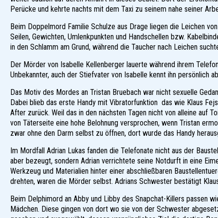
Perücke und kehrte nachts mit dem Taxi zu seinem nahe seiner Arbei
Beim Doppelmord Familie Schulze aus Drage liegen die Leichen von M
Seilen, Gewichten, Umlenkpunkten und Handschellen bzw. Kabelbinder
in den Schlamm am Grund, während die Taucher nach Leichen suchte
Der Mörder von Isabelle Kellenberger lauerte während ihrem Telefona
Unbekannter, auch der Stiefvater von Isabelle kennt ihn persönlich ab
Das Motiv des Mordes an Tristan Bruebach war nicht sexuelle Gedan
Dabei blieb das erste Handy mit Vibratorfunktion das wie Klaus Fej
After zurück. Weil das in den nächsten Tagen nicht von alleine auf
von Täterseite eine hohe Belohnung versprochen, wenn Tristan ermo
zwar ohne den Darm selbst zu öffnen, dort wurde das Handy herausge
Im Mordfall Adrian Lukas fanden die Telefonate nicht aus der Baustel
aber bezeugt, sondern Adrian verrichtete seine Notdurft in eine Eim
Werkzeug und Materialien hinter einer abschließbaren Baustellentu
drehten, waren die Mörder selbst. Adrians Schwester bestätigt Klaus
Beim Delphimord an Abby und Libby des Snapchat-Killers passen wi
Mädchen. Diese gingen von dort wo sie von der Schwester abgesetz