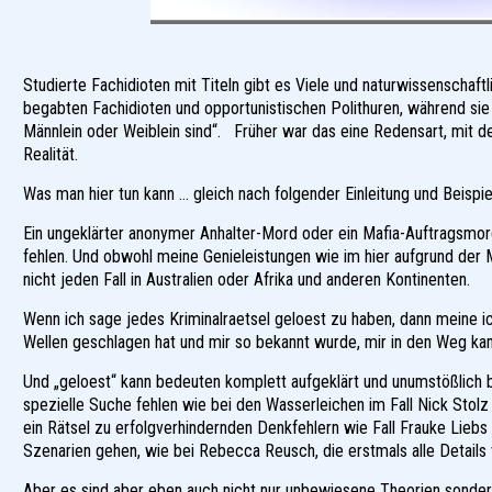
Studierte Fachidioten mit Titeln gibt es Viele und naturwissenschaftl
begabten Fachidioten und opportunistischen Polithuren, während sie 
Männlein oder Weiblein sind“. Früher war das eine Redensart, mit 
Realität.
Was man hier tun kann … gleich nach folgender Einleitung und Beispie
Ein ungeklärter anonymer Anhalter-Mord oder ein Mafia-Auftragsmo
fehlen. Und obwohl meine Genieleistungen wie im hier aufgrund der M
nicht jeden Fall in Australien oder Afrika und anderen Kontinenten.
Wenn ich sage jedes Kriminalraetsel geloest zu haben, dann meine ic
Wellen geschlagen hat und mir so bekannt wurde, mir in den Weg ka
Und „geloest“ kann bedeuten komplett aufgeklärt und unumstößlich 
spezielle Suche fehlen wie bei den Wasserleichen im Fall Nick Stol
ein Rätsel zu erfolgverhindernden Denkfehlern wie Fall Frauke Liebs o
Szenarien gehen, wie bei Rebecca Reusch, die erstmals alle Details 
Aber es sind aber eben auch nicht nur unbewiesene Theorien sonder