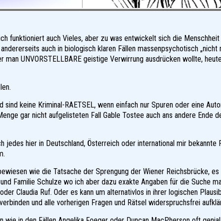
ich funktioniert auch Vieles, aber zu was entwickelt sich die Menschheit
andererseits auch in biologisch klaren Fällen massenpsychotisch „nicht
der man UNVORSTELLBARE geistige Verwirrung ausdrücken wollte, heute i
len.
rd sind keine Kriminal-RAETSEL, wenn einfach nur Spuren oder eine A
enge gar nicht aufgelisteten Fall Gable Tostee auch ans andere Ende de
h jedes hier in Deutschland, Österreich oder international mir bekannte 
m.
bewiesen wie die Tatsache der Sprengung der Wiener Reichsbrücke, es 
z und Familie Schulze wo ich aber dazu exakte Angaben für die Suche ma
der Claudia Ruf. Oder es kann um alternativlos in ihrer logischen Plausib
verbinden und alle vorherigen Fragen und Rätsel widerspruchsfrei aufklä
n wie in den Fällen Angelika Foeger oder Duncan MacPherson oft genia