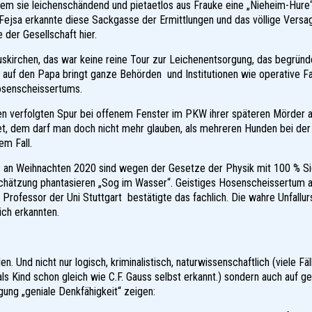
indem sie leichenschändend und pietaetlos aus Frauke eine „Nieheim-Hur
s Fejsa erkannte diese Sackgasse der Ermittlungen und das völlige Versa
der Gesellschaft hier.
skirchen, das war keine reine Tour zur Leichenentsorgung, das begründe
r auf den Papa bringt ganze Behörden und Institutionen wie operative Fall
Hosenscheissertums.
den verfolgten Spur bei offenem Fenster im PKW ihrer späteren Mörder
ndet, dem darf man doch nicht mehr glauben, als mehreren Hunden bei de
em Fall.
ls an Weihnachten 2020 sind wegen der Gesetze der Physik mit 100 % Si
nschätzung phantasieren „Sog im Wasser“. Geistiges Hosenscheissertum a
Professor der Uni Stuttgart bestätigte das fachlich. Die wahre Unfallur
ich erkannten.
. Und nicht nur logisch, kriminalistisch, naturwissenschaftlich (viele Fä
Kind schon gleich wie C.F. Gauss selbst erkannt.) sondern auch auf g
ung „geniale Denkfähigkeit“ zeigen: