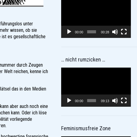
Video-
Player
 führungslos unter
 mehr wissen, ob sie
00:00
00:28
st es gesellschaftliche
… nicht rumzicken …
utonummer durch Zeugen
Video-
r Welt reichen, kenne ich
Player
Rätsel das in den Medien
00:00
09:13
kann aber auch noch eine
chen kann. Oder ich löse
ilität vorliegende
ren.
Feminismusfreie Zone
l hochwertige forensische