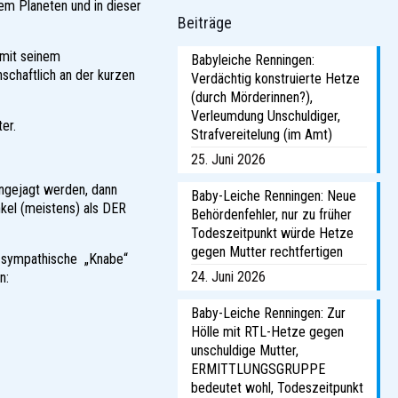
em Planeten und in dieser
Beiträge
 mit seinem
Babyleiche Renningen:
schaftlich an der kurzen
Verdächtig konstruierte Hetze
(durch Mörderinnen?),
Verleumdung Unschuldiger,
er.
Strafvereitelung (im Amt)
25. Juni 2026
ongejagt werden, dann
Baby-Leiche Renningen: Neue
kel (meistens) als DER
Behördenfehler, nur zu früher
Todeszeitpunkt würde Hetze
gegen Mutter rechtfertigen
a-sympathische „Knabe“
24. Juni 2026
n:
Baby-Leiche Renningen: Zur
Hölle mit RTL-Hetze gegen
unschuldige Mutter,
ERMITTLUNGSGRUPPE
bedeutet wohl, Todeszeitpunkt