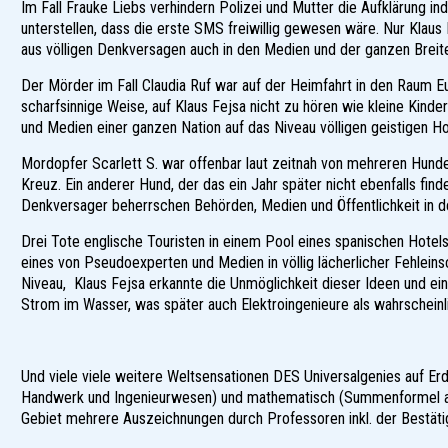
Im Fall Frauke Liebs verhindern Polizei und Mutter die Aufklärung 
unterstellen, dass die erste SMS freiwillig gewesen wäre. Nur Klau
aus völligen Denkversagen auch in den Medien und der ganzen Breite 
Der Mörder im Fall Claudia Ruf war auf der Heimfahrt in den Raum Eu
scharfsinnige Weise, auf Klaus Fejsa nicht zu hören wie kleine Kinde
und Medien einer ganzen Nation auf das Niveau völligen geistigen 
Mordopfer Scarlett S. war offenbar laut zeitnah von mehreren Hun
Kreuz. Ein anderer Hund, der das ein Jahr später nicht ebenfalls fi
Denkversager beherrschen Behörden, Medien und Öffentlichkeit in d
Drei Tote englische Touristen in einem Pool eines spanischen Hote
eines von Pseudoexperten und Medien in völlig lächerlicher Fehlei
Niveau, Klaus Fejsa erkannte die Unmöglichkeit dieser Ideen und ein 
Strom im Wasser, was später auch Elektroingenieure als wahrscheinl
Und viele viele weitere Weltsensationen DES Universalgenies auf Erden
Handwerk und Ingenieurwesen) und mathematisch (Summenformel als 
Gebiet mehrere Auszeichnungen durch Professoren inkl. der Bestätig