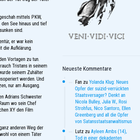
 geschah mittels PKW,
 den See hinaus und tief
sunken sind.
ntür, er war kein
t die Aufklärung.
den Vortagen zu tun.
rauch Tristans in seinem
Neueste Kommentare
 wurde seinem Zuhälter
usoperiert werden. Und
Fan
zu
Yolanda Klug: Neues
zen, nur am Ausgang.
Opfer der suizid-verrückten
Staatsversager? Denkt an
 den Adrians Schwester
Nicola Bulley, Julia W., Rosi
m Raum wo sein Chef
Strohfus, Nico Santoro, Ellen
ichen XY den Film
Greenberg und all die Opfer
von Satansstaatsanwaltismus
 ganz anderen Weg der
Lutz
zu
Ayleen Ambs (14),
 wohl von einem Täter
Tod in einer dekadenten