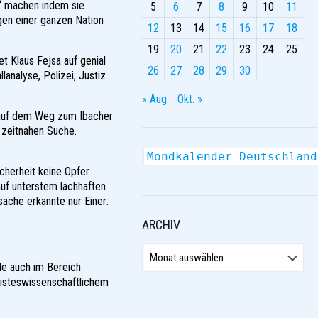
e“ machen indem sie
5
6
7
8
9
10
11
gen einer ganzen Nation
12
13
14
15
16
17
18
19
20
21
22
23
24
25
t Klaus Fejsa auf genial
26
27
28
29
30
analyse, Polizei, Justiz
« Aug.
Okt. »
 auf dem Weg zum Ibacher
r zeitnahen Suche.
Mondkalender Deutschland
cherheit keine Opfer
uf unterstem lachhaften
sache erkannte nur Einer:
ARCHIV
ARCHIV
lle auch im Bereich
eisteswissenschaftlichem