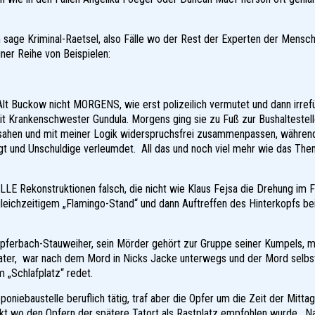
ch sage Kriminal-Raetsel, also Fälle wo der Rest der Experten der Mensch
iner Reihe von Beispielen:
Alt Buckow nicht MORGENS, wie erst polizeilich vermutet und dann irref
Krankenschwester Gundula. Morgens ging sie zu Fuß zur Bushaltestell
sahen und mit meiner Logik widerspruchsfrei zusammenpassen, während
lgt und Unschuldige verleumdet. All das und noch viel mehr wie das The
E Rekonstruktionen falsch, die nicht wie Klaus Fejsa die Drehung im F
leichzeitigem „Flamingo-Stand“ und dann Auftreffen des Hinterkopfs 
Kupferbach-Stauweiher, sein Mörder gehört zur Gruppe seiner Kumpels, m
ater, war nach dem Mord in Nicks Jacke unterwegs und der Mord selbs
 „Schlafplatz“ redet.
ebaustelle beruflich tätig, traf aber die Opfer um die Zeit der Mittag
takt wo den Opfern der spätere Tatort als Rastplatz empfohlen wurde. Na