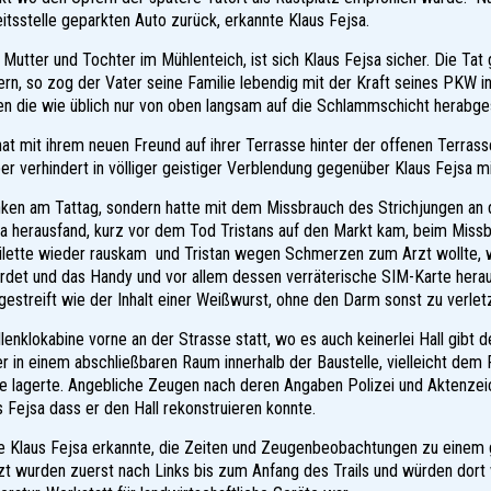
tsstelle geparkten Auto zurück, erkannte Klaus Fejsa.
utter und Tochter im Mühlenteich, ist sich Klaus Fejsa sicher. Die Tat
n, so zog der Vater seine Familie lebendig mit der Kraft seines PKW in
n die wie üblich nur von oben langsam auf die Schlammschicht herabge
t mit ihrem neuen Freund auf ihrer Terrasse hinter der offenen Terrasse
er verhindert in völliger geistiger Verblendung gegenüber Klaus Fejsa mi
ken am Tattag, sondern hatte mit dem Missbrauch des Strichjungen an 
sa herausfand, kurz vor dem Tod Tristans auf den Markt kam, beim Missb
 Toilette wieder rauskam und Tristan wegen Schmerzen zum Arzt wollte,
rdet und das Handy und vor allem dessen verräterische SIM-Karte hera
streift wie der Inhalt einer Weißwurst, ohne den Darm sonst zu verlet
lenklokabine vorne an der Strasse statt, wo es auch keinerlei Hall gibt
er in einem abschließbaren Raum innerhalb der Baustelle, vielleicht de
ere lagerte. Angebliche Zeugen nach deren Angaben Polizei und Aktenze
 Fejsa dass er den Hall rekonstruieren konnte.
e Klaus Fejsa erkannte, die Zeiten und Zeugenbeobachtungen zu einem
t wurden zuerst nach Links bis zum Anfang des Trails und würden dort