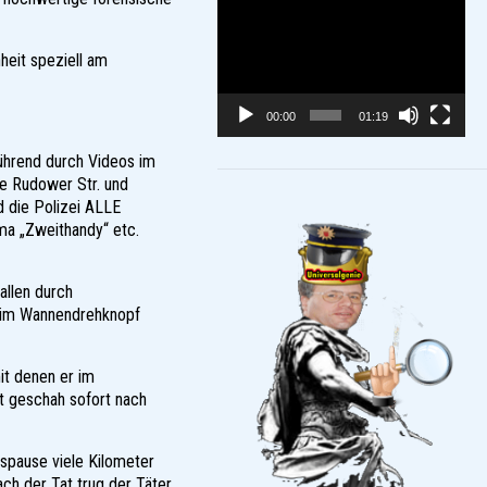
Video-
Player
heit speziell am
00:00
01:19
ührend durch Videos im
e Rudower Str. und
 die Polizei ALLE
ma „Zweithandy“ etc.
allen durch
beim Wannendrehknopf
it denen er im
t geschah sofort nach
spause viele Kilometer
ch der Tat trug der Täter