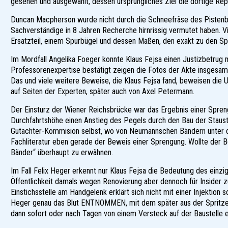
gesehen und ausgewählt, dessen ursprüngliches Ziel die dortige Repe
Duncan Macpherson wurde nicht durch die Schneefräse des Pistenbul
Sachverständige in 8 Jahren Recherche hirnrissig vermutet haben. Vi
Ersatzteil, einem Spurbügel und dessen Maßen, den exakt zu den S
Im Mordfall Angelika Foeger konnte Klaus Fejsa einen Justizbetrug
Professorenexpertise bestätigt zeigen die Fotos der Akte insgesamt
Das und viele weitere Beweise, die Klaus Fejsa fand, beweisen die Un
auf Seiten der Experten, später auch von Axel Petermann.
Der Einsturz der Wiener Reichsbrücke war das Ergebnis einer Spreng
Durchfahrtshöhe einen Anstieg des Pegels durch den Bau der Staust
Gutachter-Kommision selbst, wo von Neumannschen Bändern unter de
Fachliteratur eben gerade der Beweis einer Sprengung. Wollte der 
Bänder“ überhaupt zu erwähnen.
Im Fall Felix Heger erkennt nur Klaus Fejsa die Bedeutung des einzi
Öffentlichkeit damals wegen Renovierung aber dennoch für Insider z
Einstichsstelle am Handgelenk erklärt sich nicht mit einer Injekti
Heger genau das Blut ENTNOMMEN, mit dem später aus der Spritze 
dann sofort oder nach Tagen von einem Versteck auf der Baustelle 