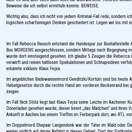
Beweise die ich selbst ermitteln konnte. BEWEISE.
Wichtig also, dass ich nicht von jedem Kriminal-Fall rede, sondern i
logischen scharfsinnigen Denken gescheitert ist. Legen wir los mit e
Im Fall Rebecca Reusch entstand die Hundespur zur Bushaltestelle 
Bus MORGENS ausgeschlossen, sondern Mittags nach Begegnung mit 
wurde dort einsteigend gesehen. Ich glaube 5 Zeugen die Rebecca 
verwirft und reinen haltlosen Spekulationen und Schnapsideen verfo
erkannte exklusiv Klaus Fejsa.
Im angeblichen Badewannenmord Genditzki/Kortüm sind bis heute ALL
Hebelgesetze durch die rechte Hand am vorderen Beckenrand bei g
zeigen.
Im Fall Nick Stolz liegt laut Klaus Fejsa seine Leiche im Aachener 
Dönerladen gesehen wurde, dieser kennt „das Mädchen“ und ihren V
Ankunft in Aachen bei einem Treffen im Ferberpark dort, wo RTL vom
Im Doppelmord Ehepaar Langendonk war der Täter im Wald oder Deponi
weiter südlich auf deren Anfahrt in dieses Gebiet. Dort der Erstkon