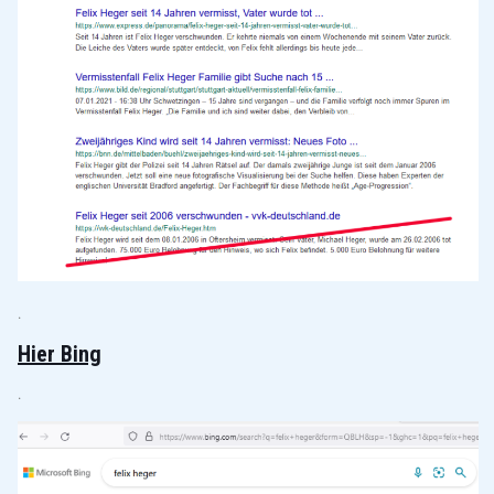
.
Hier Bing
.