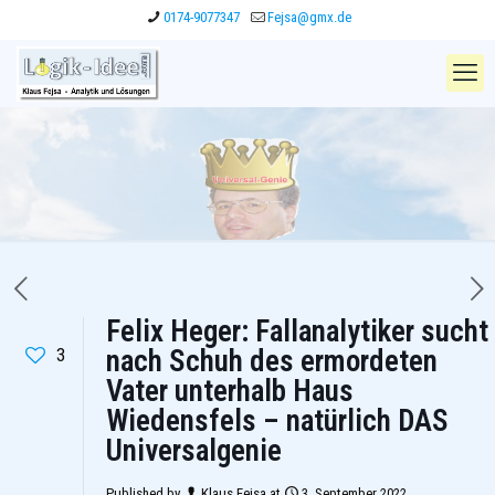
0174-9077347
Fejsa@gmx.de
Felix Heger: Fallanalytiker sucht
3
nach Schuh des ermordeten
Vater unterhalb Haus
Wiedensfels – natürlich DAS
Universalgenie
Published by
Klaus Fejsa
at
3. September 2022