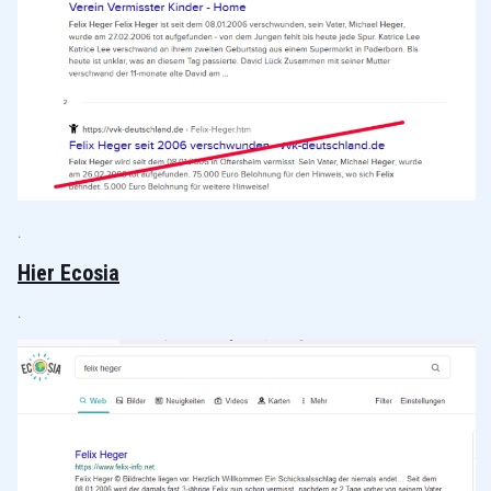
.
Hier Ecosia
.