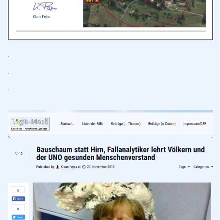
.
.
.