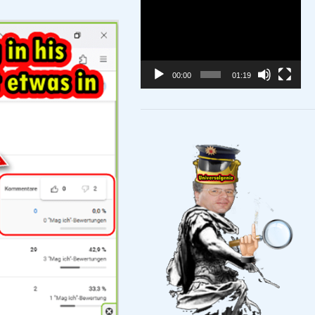
Video-
Player
00:00
01:19