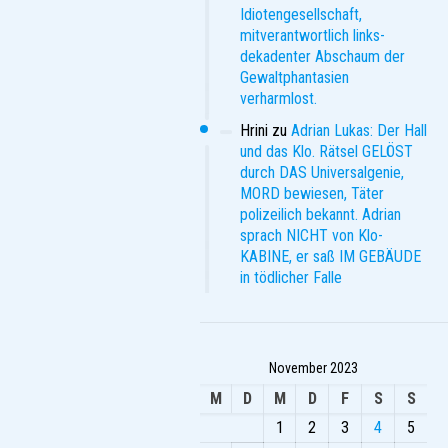
Idiotengesellschaft,
mitverantwortlich links-
dekadenter Abschaum der
Gewaltphantasien
verharmlost.
Hrini
zu
Adrian Lukas: Der Hall
und das Klo. Rätsel GELÖST
durch DAS Universalgenie,
MORD bewiesen, Täter
polizeilich bekannt. Adrian
sprach NICHT von Klo-
KABINE, er saß IM GEBÄUDE
in tödlicher Falle
November 2023
M
D
M
D
F
S
S
1
2
3
4
5