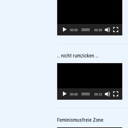
Video-
Player
00:00
00:28
… nicht rumzicken …
Video-
Player
00:00
09:13
Feminismusfreie Zone