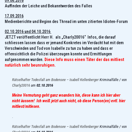
09.06.2016
Auffinden der Leiche und Bekanntwerden des Falles
17.09.2016
Medienberichte und Beginn des Thread im unten zitierten Idioten-Forum
02.10.2016 und 04.10.2016
JETZT veröffentlicht Herr H. als „Charly20016“ Infos, die darauf
schliessen lassen dass er jemand Konkretes im Verdacht hat mit dem
Verschwinden und Tod von Isabelle zu tun zu haben und dass er
offensichtlich die Polizei überzeugen konnte und Ermittlungen
aufgenommen wurden.
Diese Info muss einen Täter der das mitliest
natürlich sehr beunruhigen.
Rätselhafter Todesfall am Bodensee – Isabell Kellenberger
Kriminalfälle / von
Charly20016
am
02.10.2016
Meine Vermutung geht ganz woanders hin, diese kann ich hier aber
nicht äussern! Ich weiß jetzt auch nicht, ob diese Person(en) evtl. hier
mitliest/mitlesen.
.
Rätselhafter Todesfall am Bodensee – Isabell Kellenberger
Kriminalfälle / von