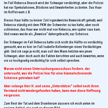
Im Fall Rebecca Reusch wird der Schwager verdächtigt, aber die Polizei
hat nur Spekulationen, Blödsinn und Unwahrheiten zu bieten. Das Haar
im Kofferraum z.B.
Dieses Haar hätte zu keiner Zeit irgendwelche Beweiskraft gehabt, weil
Rebecca ständig mit dem PKW der Schwester zu tun hatte, aber noch
schlimmer, das Haar war nicht mal von Rebecca, wie später raus kam.
Und sowas wurde als „Beweise“ dahergebracht, nur Scheisse.
Der Schwager im Fall Rebecca hatte sich nicht die Hälfte so verdächtig
gemacht, wie es hier im Fall Isabelle Kellenberger einen Verdächtigen
gibt. Und ich sage ja nicht, man soll den Mann hetzten wie jenen
Schwager, aber doch auch die Fakten berichten und auch bewerten, wenn
sie so hochgradig verdächtig für sich selbst sprechen.
Warum nicht einen Untersuchungsausschuss fordern. der
untersucht, was die Polizei hier für eine himmelschreiende
Scheisse getrieben hat?
Aber solange Herr H. und seine „Unterstützer“ selbst noch ihren
Verstand nicht wiedergefunden haben, kann man diese Hoffnung
vergessen.
Zum Rest der Tat und dem Drumherum äussere ich mich unten im