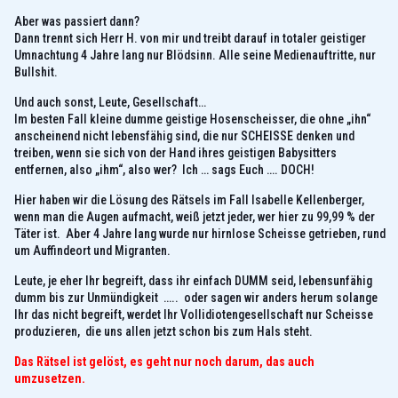
Aber was passiert dann?
Dann trennt sich Herr H. von mir und treibt darauf in totaler geistiger
Umnachtung 4 Jahre lang nur Blödsinn. Alle seine Medienauftritte, nur
Bullshit.
Und auch sonst, Leute, Gesellschaft…
Im besten Fall kleine dumme geistige Hosenscheisser, die ohne „ihn“
anscheinend nicht lebensfähig sind, die nur SCHEISSE denken und
treiben, wenn sie sich von der Hand ihres geistigen Babysitters
entfernen, also „ihm“, also wer? Ich … sags Euch …. DOCH!
Hier haben wir die Lösung des Rätsels im Fall Isabelle Kellenberger,
wenn man die Augen aufmacht, weiß jetzt jeder, wer hier zu 99,99 % der
Täter ist. Aber 4 Jahre lang wurde nur hirnlose Scheisse getrieben, rund
um Auffindeort und Migranten.
Leute, je eher Ihr begreift, dass ihr einfach DUMM seid, lebensunfähig
dumm bis zur Unmündigkeit ….. oder sagen wir anders herum solange
Ihr das nicht begreift, werdet Ihr Vollidiotengesellschaft nur Scheisse
produzieren, die uns allen jetzt schon bis zum Hals steht.
Das Rätsel ist gelöst, es geht nur noch darum, das auch
umzusetzen.