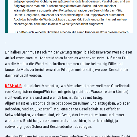
.
Ein halbes Jahr musste ich mit der Zeitung ringen, bis lobenswerter Weise dieser
Artikel erschienen ist. Andere Medien haben es weiter vertuscht. Auf einen Fall
wo die Medien die Wahrheit schreiben kommen alleine bei mir zig Fälle und
tausende Mails zu berichteswerten Erfolgen meinerseits, wo aber Sensationen
dann vertuscht werden.
DESHALB
, ab solchen Momenten, wo Menschen sterben weil eine Gesellschaft
von Kleingeistern dmgndWrk (die mir geistig nicht das Wasser reichen können)
nicht weiß, wer sie sind und wer ich bin, ist Schluss mit lustig.
Allgemein ist es verpönt sich selbst soooo zu rühmen und anzugeben, wo aber
Behörden, Medien, „Experten“ etc, eine ganze Gesellschaft aus offenbar
Schwachköpfen, zu dumm sind, ein Genie, das Leben retten kann und immer
wieder neu Recht hat, zu erkennen und zu beachten, ist es berechtigt, ja
notwendig, jede Scheu und Bescheidenheit abzulegen.
Ähnliche Fälle wo ich gegen ganze Gesellschaften, Experten und Nationen Recht