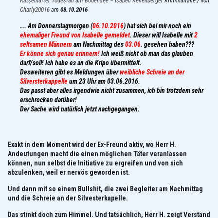
Rätselhafter Todesfall am Bodensee – Isabell Kellenberger
Kriminalfälle / von
Charly20016
am
08.10.2016
…. Am Donnerstagmorgen (
06.10.2016
) hat sich bei mir noch ein
ehemaliger Freund von Isabelle gemeldet
. Dieser will Isabelle mit
2
seltsamen Männern
am Nachmittag des
03.06
. gesehen haben???
Er könne sich genau erinnern!
Ich weiß nicht ob man das glauben
darf/soll! Ich habe es an die Kripo übermittelt.
Desweiteren gibt es Meldungen über
weibliche Schreie an der
Silversterkappelle
um 23 Uhr am 03.06.2016.
Das passt aber alles irgendwie nicht zusammen, ich bin trotzdem sehr
erschrocken darüber!
Der Sache wird natürlich jetzt nachgegangen.
Exakt in dem Moment wird der Ex-Freund aktiv, wo Herr H.
Andeutungen macht die einen möglichen Täter veranlassen
können, nun selbst die Initiative zu ergreifen und von sich
abzulenken, weil er nervös geworden ist.
Und dann mit so einem Bullshit, die zwei Begleiter am Nachmittag
und die Schreie an der Silvesterkapelle.
Das stinkt doch zum Himmel. Und tatsächlich, Herr H. zeigt Verstand