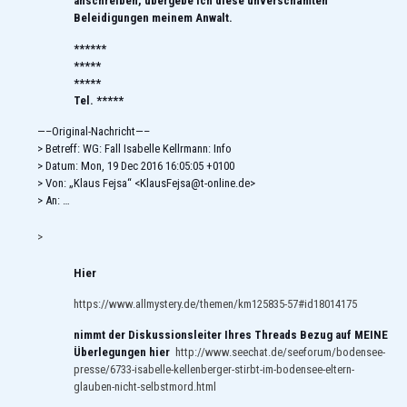
anschreiben, übergebe ich diese unverschämten
Beleidigungen meinem Anwalt.
******
*****
*****
Tel. *****
—–Original-Nachricht—–
> Betreff: WG: Fall Isabelle Kellrmann: Info
> Datum: Mon, 19 Dec 2016 16:05:05 +0100
> Von: „Klaus Fejsa“ <KlausFejsa@t-online.de>
> An: …
>
Hier
https://www.allmystery.de/themen/km125835-57#id18014175
nimmt der Diskussionsleiter Ihres Threads Bezug auf MEINE
Überlegungen hier
http://www.seechat.de/seeforum/bodensee-
presse/6733-isabelle-kellenberger-stirbt-im-bodensee-eltern-
glauben-nicht-selbstmord.html