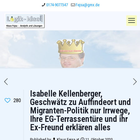
0174-9077347
Fejsa@gmx.de
Isabelle Kellenberger,
280
Geschwätz zu Auffindeort und
Migranten-Politik nur Irrwege,
Ihre EG-Terrassentüre und ihr
Ex-Freund erklären alles
Published by
Klaus Fejsa
at
11. Oktober 2020