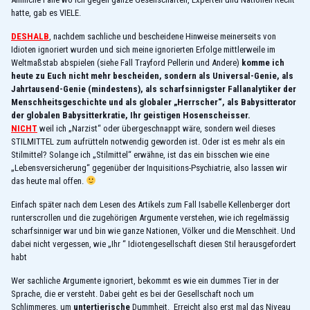
hatte, gab es VIELE.
DESHALB
, nachdem sachliche und bescheidene Hinweise meinerseits von
Idioten ignoriert wurden und sich meine ignorierten Erfolge mittlerweile im
Weltmaßstab abspielen (siehe Fall Trayford Pellerin und Andere)
komme ich
heute zu Euch nicht mehr bescheiden, sondern als Universal-Genie, als
Jahrtausend-Genie (mindestens), als scharfsinnigster Fallanalytiker der
Menschheitsgeschichte und als globaler „Herrscher“, als Babysitterator
der globalen Babysitterkratie, Ihr geistigen Hosenscheisser.
NICHT
weil ich „Narzist“ oder übergeschnappt wäre, sondern weil dieses
STILMITTEL zum aufrütteln notwendig geworden ist. Oder ist es mehr als ein
Stilmittel? Solange ich „Stilmittel“ erwähne, ist das ein bisschen wie eine
„Lebensversicherung“ gegenüber der Inquisitions-Psychiatrie, also lassen wir
das heute mal offen.
Einfach später nach dem Lesen des Artikels zum Fall Isabelle Kellenberger dort
runterscrollen und die zugehörigen Argumente verstehen, wie ich regelmässig
scharfsinniger war und bin wie ganze Nationen, Völker und die Menschheit. Und
dabei nicht vergessen, wie „Ihr “ Idiotengesellschaft diesen Stil herausgefordert
habt
Wer sachliche Argumente ignoriert, bekommt es wie ein dummes Tier in der
Sprache, die er versteht. Dabei geht es bei der Gesellschaft noch um
Schlimmeres, um
untertierische
Dummheit. Erreicht also erst mal das Niveau