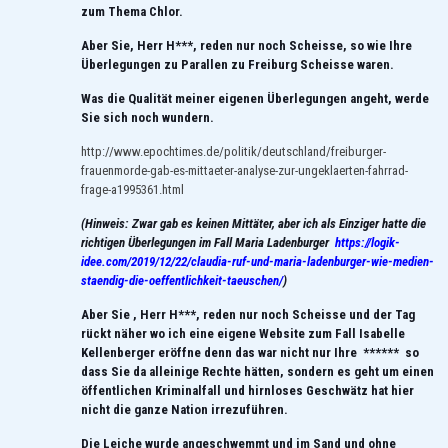
zum Thema Chlor.
Aber Sie, Herr H***, reden nur noch Scheisse, so wie Ihre
Überlegungen zu Parallen zu Freiburg Scheisse waren.
Was die Qualität meiner eigenen Überlegungen angeht, werde
Sie sich noch wundern.
http://www.epochtimes.de/politik/deutschland/freiburger-
frauenmorde-gab-es-mittaeter-analyse-zur-ungeklaerten-fahrrad-
frage-a1995361.html
(Hinweis: Zwar gab es keinen Mittäter, aber ich als Einziger hatte die
richtigen Überlegungen im Fall Maria Ladenburger
https://logik-
idee.com/2019/12/22/claudia-ruf-und-maria-ladenburger-wie-medien-
staendig-die-oeffentlichkeit-taeuschen/
)
Aber Sie , Herr H***, reden nur noch Scheisse und der Tag
rückt näher wo ich eine eigene Website zum Fall Isabelle
Kellenberger eröffne denn das war nicht nur Ihre ****** so
dass Sie da alleinige Rechte hätten, sondern es geht um einen
öffentlichen Kriminalfall und hirnloses Geschwätz hat hier
nicht die ganze Nation irrezuführen.
Die Leiche wurde angeschwemmt und im Sand und ohne