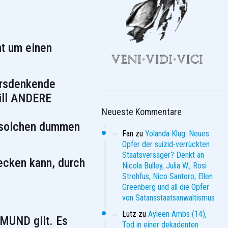
ht um einen
ersdenkende
will ANDERE
Neueste Kommentare
t solchen dummen
Fan
zu
Yolanda Klug: Neues
Opfer der suizid-verrückten
Staatsversager? Denkt an
ecken kann, durch
Nicola Bulley, Julia W., Rosi
Strohfus, Nico Santoro, Ellen
Greenberg und all die Opfer
von Satansstaatsanwaltismus
Lutz
zu
Ayleen Ambs (14),
 MUND gilt. Es
Tod in einer dekadenten