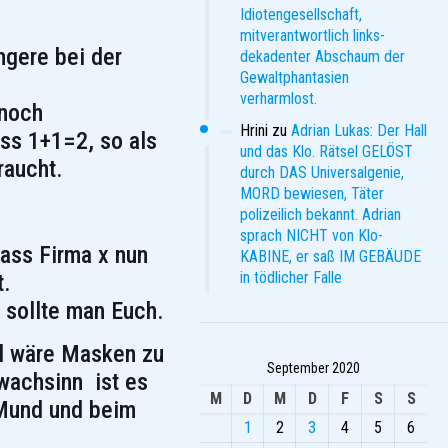
Idiotengesellschaft,
mitverantwortlich links-
gere bei der
dekadenter Abschaum der
Gewaltphantasien
verharmlost.
nnoch
Hrini
zu
Adrian Lukas: Der Hall
ss 1+1=2, so als
und das Klo. Rätsel GELÖST
raucht.
durch DAS Universalgenie,
MORD bewiesen, Täter
polizeilich bekannt. Adrian
sprach NICHT von Klo-
dass Firma x nun
KABINE, er saß IM GEBÄUDE
in tödlicher Falle
t.
 sollte man Euch.
oll wäre Masken zu
September 2020
hwachsinn ist es
M
D
M
D
F
S
S
 Mund und beim
1
2
3
4
5
6