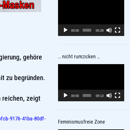
Video-
Player
00:00
00:28
gierung, gehöre
… nicht rumzicken …
Video-
Player
mit zu begründen.
00:00
09:13
 reichen, zeigt
bfcb-9176-41ba-80df-
Feminismusfreie Zone