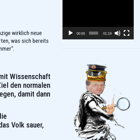
Video-
Player
zige wirklich neue
00:00
01:19
ten, was sich bereits
mmer“.
mit Wissenschaft
Ziel den normalen
legen, damit dann
die
das Volk sauer,