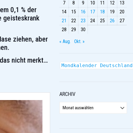
7
8
9
10
11
12
13
dem 0,1 % der
14
15
16
17
18
19
20
e geisteskrank
21
22
23
24
25
26
27
28
29
30
ase ziehen, aber
« Aug.
Okt. »
men.
r das nicht merkt…
Mondkalender Deutschland
ARCHIV