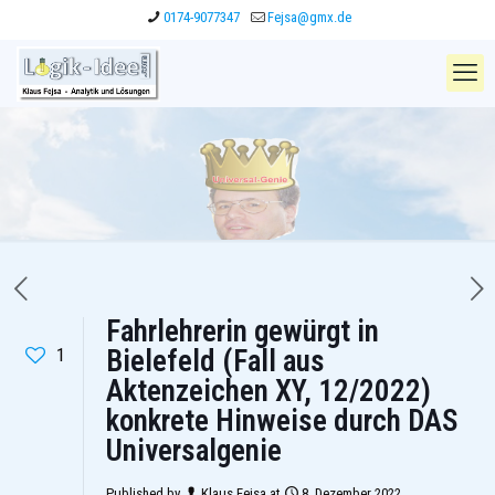
0174-9077347
Fejsa@gmx.de
Fahrlehrerin gewürgt in
1
Bielefeld (Fall aus
Aktenzeichen XY, 12/2022)
konkrete Hinweise durch DAS
Universalgenie
Published by
Klaus Fejsa
at
8. Dezember 2022