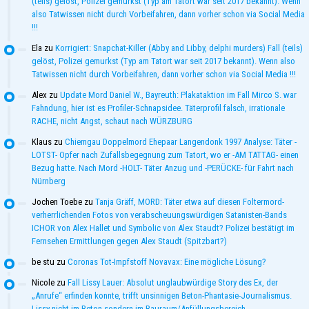
(teils) gelöst, Polizei gemurkst (Typ am Tatort war seit 2017 bekannt). Wenn
also Tatwissen nicht durch Vorbeifahren, dann vorher schon via Social Media
!!!
Ela
zu
Korrigiert: Snapchat-Killer (Abby and Libby, delphi murders) Fall (teils)
gelöst, Polizei gemurkst (Typ am Tatort war seit 2017 bekannt). Wenn also
Tatwissen nicht durch Vorbeifahren, dann vorher schon via Social Media !!!
Alex
zu
Update Mord Daniel W., Bayreuth: Plakataktion im Fall Mirco S. war
Fahndung, hier ist es Profiler-Schnapsidee. Täterprofil falsch, irrationale
RACHE, nicht Angst, schaut nach WÜRZBURG
Klaus
zu
Chiemgau Doppelmord Ehepaar Langendonk 1997 Analyse: Täter -
LOTST- Opfer nach Zufallsbegegnung zum Tatort, wo er -AM TATTAG- einen
Bezug hatte. Nach Mord -HOLT- Täter Anzug und -PERÜCKE- für Fahrt nach
Nürnberg
Jochen Toebe
zu
Tanja Gräff, MORD: Täter etwa auf diesen Foltermord-
verherrlichenden Fotos von verabscheuungswürdigen Satanisten-Bands
ICHOR von Alex Hallet und Symbolic von Alex Staudt? Polizei bestätigt im
Fernsehen Ermittlungen gegen Alex Staudt (Spitzbart?)
be stu
zu
Coronas Tot-Impfstoff Novavax: Eine mögliche Lösung?
Nicole
zu
Fall Lissy Lauer: Absolut unglaubwürdige Story des Ex, der
„Anrufe“ erfinden konnte, trifft unsinnigen Beton-Phantasie-Journalismus.
Lissy nicht im Beton sondern im Bauraum/Anfüllungsbereich