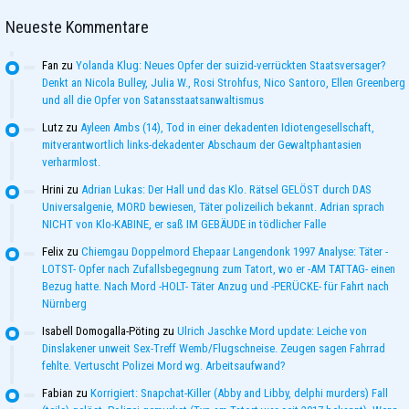
Neueste Kommentare
Fan
zu
Yolanda Klug: Neues Opfer der suizid-verrückten Staatsversager?
Denkt an Nicola Bulley, Julia W., Rosi Strohfus, Nico Santoro, Ellen Greenberg
und all die Opfer von Satansstaatsanwaltismus
Lutz
zu
Ayleen Ambs (14), Tod in einer dekadenten Idiotengesellschaft,
mitverantwortlich links-dekadenter Abschaum der Gewaltphantasien
verharmlost.
Hrini
zu
Adrian Lukas: Der Hall und das Klo. Rätsel GELÖST durch DAS
Universalgenie, MORD bewiesen, Täter polizeilich bekannt. Adrian sprach
NICHT von Klo-KABINE, er saß IM GEBÄUDE in tödlicher Falle
Felix
zu
Chiemgau Doppelmord Ehepaar Langendonk 1997 Analyse: Täter -
LOTST- Opfer nach Zufallsbegegnung zum Tatort, wo er -AM TATTAG- einen
Bezug hatte. Nach Mord -HOLT- Täter Anzug und -PERÜCKE- für Fahrt nach
Nürnberg
Isabell Domogalla-Pöting
zu
Ulrich Jaschke Mord update: Leiche von
Dinslakener unweit Sex-Treff Wemb/Flugschneise. Zeugen sagen Fahrrad
fehlte. Vertuscht Polizei Mord wg. Arbeitsaufwand?
Fabian
zu
Korrigiert: Snapchat-Killer (Abby and Libby, delphi murders) Fall