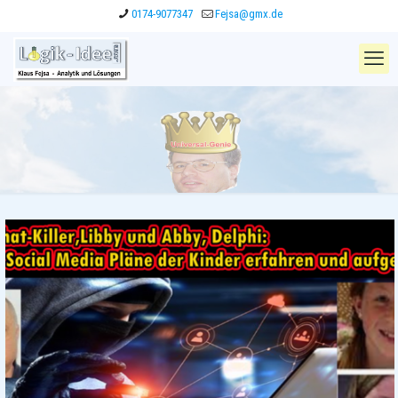
0174-9077347
Fejsa@gmx.de