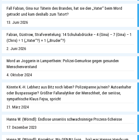
Fall Fabian, Gina nur Täterin des Brandes, hat sie den „Vater“ beim Mord
getrackt und kam deshalb zum Tatort?
13. Juni 2026
Fabian, Güstrow, Strafvereitelung: 14 Schuhabdrücke – 4 (Gina) – 7 (Gina) – 1
(Chris) = 1 („Vater“?) + 1 („Bruder“?)
2. Juni 2026
Mord an Joggerin in Lampertheim: Polizei-Gemurkse gegen gesunden
Menschenverstand
4. Oktober 2024
Könnte K.-H. Lebherz aus Bitz noch leben? Polizeipanne ja/nein? Autoanhalter
oder Buspassagier? Größter Fallanalytiker der Menschheit, der seriöse,
sympathische Klaus Fejsa, spricht
21. März 2024
Hanna W. (Wörndl): Endlose unseriös schwachsinnige Prozess-Scheisse
17. Dezember 2023
Hanna W. (Wörndl): Korrektur: Wo GENAU (von … bis) war Hannas Handy um