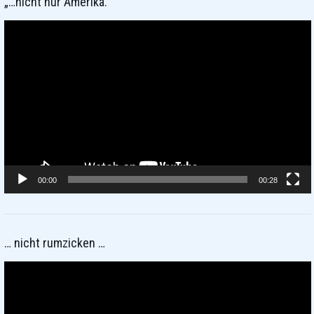
„…nicht nur Amerika.“
Video-
Player
00:00
00:28
… nicht rumzicken …
Video-
Player