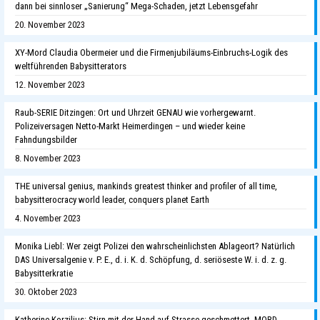
dann bei sinnloser „Sanierung“ Mega-Schaden, jetzt Lebensgefahr
20. November 2023
XY-Mord Claudia Obermeier und die Firmenjubiläums-Einbruchs-Logik des
weltführenden Babysitterators
12. November 2023
Raub-SERIE Ditzingen: Ort und Uhrzeit GENAU wie vorhergewarnt.
Polizeiversagen Netto-Markt Heimerdingen – und wieder keine
Fahndungsbilder
8. November 2023
THE universal genius, mankinds greatest thinker and profiler of all time,
babysitterocracy world leader, conquers planet Earth
4. November 2023
Monika Liebl: Wer zeigt Polizei den wahrscheinlichsten Ablageort? Natürlich
DAS Universalgenie v. P. E., d. i. K. d. Schöpfung, d. seriöseste W. i. d. z. g.
Babysitterkratie
30. Oktober 2023
Katherine Korzilius: Stirn mit der Hand auf Strasse geschmettert, MORD