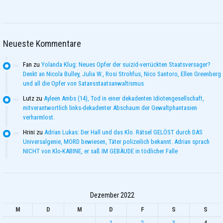
Neueste Kommentare
Fan
zu
Yolanda Klug: Neues Opfer der suizid-verrückten Staatsversager?
Denkt an Nicola Bulley, Julia W., Rosi Strohfus, Nico Santoro, Ellen Greenberg
und all die Opfer von Satansstaatsanwaltismus
Lutz
zu
Ayleen Ambs (14), Tod in einer dekadenten Idiotengesellschaft,
mitverantwortlich links-dekadenter Abschaum der Gewaltphantasien
verharmlost.
Hrini
zu
Adrian Lukas: Der Hall und das Klo. Rätsel GELÖST durch DAS
Universalgenie, MORD bewiesen, Täter polizeilich bekannt. Adrian sprach
NICHT von Klo-KABINE, er saß IM GEBÄUDE in tödlicher Falle
Dezember 2022
M
D
M
D
F
S
S
1
2
3
4