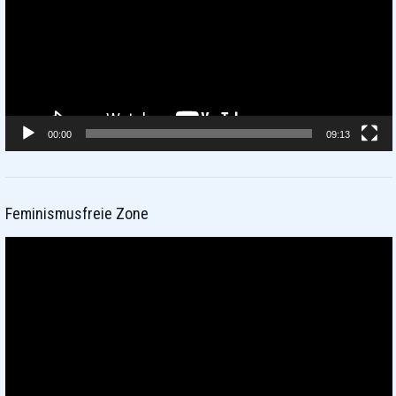
00:00
09:13
Feminismusfreie Zone
Video-
Player