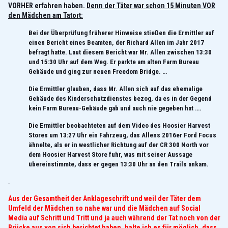
VORHER erfahren haben.
Denn der Täter war schon 15 Minuten VOR
den Mädchen am Tatort:
Bei der Überprüfung früherer Hinweise stießen die Ermittler auf
einen Bericht eines Beamten, der Richard Allen im Jahr 2017
befragt hatte. Laut diesem Bericht war Mr. Allen zwischen 13:30
und 15:30 Uhr auf dem Weg. Er parkte am alten Farm Bureau
Gebäude und ging zur neuen Freedom Bridge. …
Die Ermittler glauben, dass Mr. Allen sich auf das ehemalige
Gebäude des Kinderschutzdienstes bezog, da es in der Gegend
kein Farm Bureau-Gebäude gab und auch nie gegeben hat ….
Die Ermittler beobachteten auf dem Video des Hoosier Harvest
Stores um 13:27 Uhr ein Fahrzeug, das Allens 2016er Ford Focus
ähnelte, als er in westlicher Richtung auf der CR 300 North vor
dem Hoosier Harvest Store fuhr, was mit seiner Aussage
übereinstimmte, dass er gegen 13:30 Uhr an den Trails ankam.
.
Aus der Gesamtheit der Anklageschrift und weil der Täter dem
Umfeld der Mädchen so nahe war und die Mädchen auf Social
Media auf Schritt und Tritt und ja auch während der Tat noch von der
Brücke aus von sich berichtet haben, halte ich es für möglich, dass