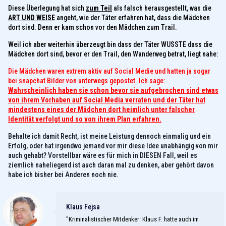
Diese Überlegung hat sich
zum Teil
als falsch herausgestellt, was die
ART UND WEISE
angeht, wie der Täter erfahren hat, dass die Mädchen
dort sind. Denn er kam schon vor den Mädchen zum Trail.
Weil ich aber weiterhin überzeugt bin dass der Täter WUSSTE dass die
Mädchen dort sind, bevor er den Trail, den Wanderweg betrat, liegt nahe:
Die Mädchen waren extrem aktiv auf Social Medie und hatten ja sogar
bei snapchat Bilder von unterwegs gepostet. Ich sage:
Wahrscheinlich haben sie schon bevor sie aufgebrochen sind etwas
von ihrem Vorhaben auf Social Media verraten und der Täter hat
mindestens eines der Mädchen dort heimlich unter falscher
Identität verfolgt und so von ihrem Plan erfahren.
Behalte ich damit Recht, ist meine Leistung dennoch einmalig und ein
Erfolg, oder hat irgendwo jemand vor mir diese Idee unabhängig von mir
auch gehabt? Vorstellbar wäre es für mich in DIESEN Fall, weil es
ziemlich naheliegend ist auch daran mal zu denken, aber gehört davon
habe ich bisher bei Anderen noch nie.
Klaus Fejsa
"Kriminalistischer Mitdenker: Klaus F. hatte auch im