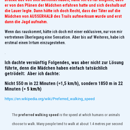
er von den Plänen der Mädchen erfahren hatte und sich deshalb auf
die Lauer legte. Dann hätte ich doch Recht, dass der Täter auf die
Mädchen von AUSSERHALB des Trails aufmerksam wurde und erst
dann die Jagd aufnahm.
Wenn das rauskommt, hätte ich doch mit einer exklusiven, nur von mir
vertretenen Überlegung eine Sensation. Aber bis auf Weiteres, habe ich
erstmal einen Irrtum einzugestehen.
.
Ich dachte vernünftig Folgendes, was aber nicht zur Lösung
führte, denn die Mädchen haben einfach tatsächlich
getrödelt: Aber ich dachte:
Nicht
550 m in 22 Minuten (=1,5 km/h), sondern 1850 m in 22
Minuten (=
5 km/h
)
https://en.wikipedia.org/wiki/Preferred_walking_speed
The
preferred walking speed
is the speed at which
humans
or animals
choose to
walk
. Many people tend to walk at about 1.4 metres per second