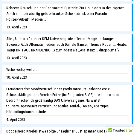
Rebecca Reusch und der Bademantel-Quatsch: Zur Hölle oder in den eigenen
Arsch mit dem abartig geisteskranken Scheissdreck einer Pseudo-
Polizei-“Arbeit”, Medien …
13. April 2023
Alle „Aufklärer“ ausser DEM Universalgenie offenbar Mogelpackungen:
Sowieso ALLE Alternativmedien, auch Daniele Ganser, Thomas Röper …. Heute:
Taugt DR. PAUL BRANDENBURG zumindest als „Assistenz … dingsbums“?
13. April 2023
Wehe, wehe, wehe ….
10. April 2023
Freudenstädter Mordvertuschungen (verbrannte Frauenleiche etc.):
Schneeskidingsbums-Vereins-Fritze (im Folgenden S-V-F) dreht durch und
bedroht lächerlich großmäulig DAS Universalgenie. Na wartet,
tourismusgesteuert vertuschungsgeiles Teufel-, Hexen-, abartiges
Höllendingsbumsgesindel …
4. April 2023
Doppelmord Kniebis etwa Folge unsäglicher Justizpannen und Fehlurteil bei