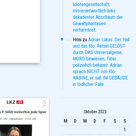
Idiotengesellschaft,
mitverantwortlich links-
dekadenter Abschaum der
Gewaltphantasien
verharmlost.
Hrini
zu
Adrian Lukas: Der Hall
und das Klo. Rätsel GELÖST
durch DAS Universalgenie,
MORD bewiesen, Täter
polizeilich bekannt. Adrian
sprach NICHT von Klo-
KABINE, er saß IM GEBÄUDE
in tödlicher Falle
Oktober 2023
M
D
M
D
F
S
S
1