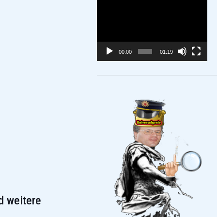
Video-
Player
00:00
01:19
d weitere