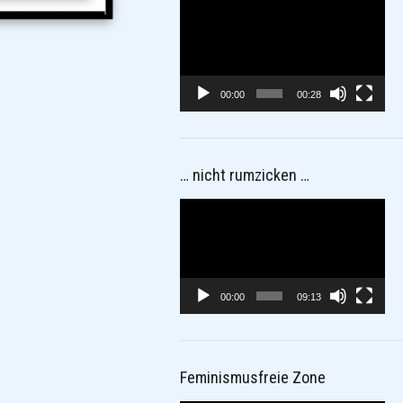
Video-
Player
00:00
00:28
… nicht rumzicken …
Video-
Player
00:00
09:13
Feminismusfreie Zone