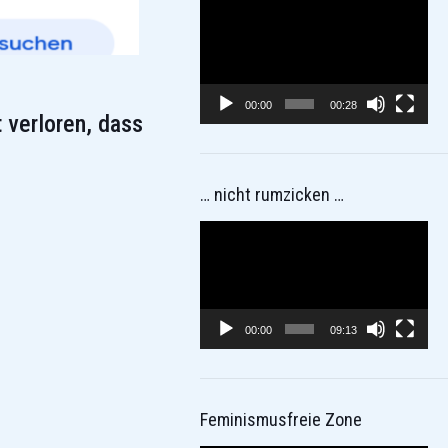
Video-
Player
00:00
00:28
 verloren, dass
… nicht rumzicken …
Video-
Player
00:00
09:13
Feminismusfreie Zone