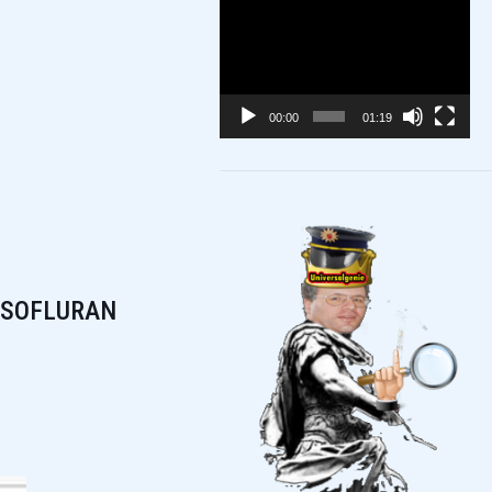
Video-
Player
00:00
01:19
n ISOFLURAN