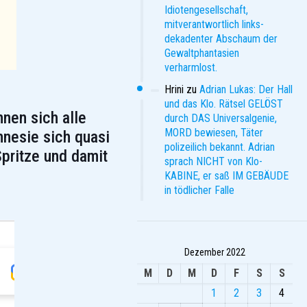
Idiotengesellschaft,
mitverantwortlich links-
dekadenter Abschaum der
Gewaltphantasien
verharmlost.
Hrini
zu
Adrian Lukas: Der Hall
und das Klo. Rätsel GELÖST
nen sich alle
durch DAS Universalgenie,
MORD bewiesen, Täter
mnesie sich quasi
polizeilich bekannt. Adrian
pritze und damit
sprach NICHT von Klo-
KABINE, er saß IM GEBÄUDE
in tödlicher Falle
Dezember 2022
M
D
M
D
F
S
S
1
2
3
4