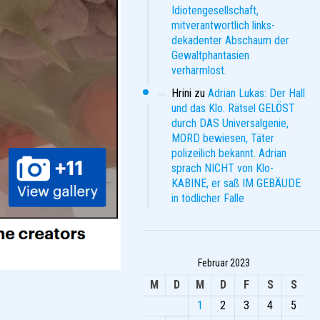
Idiotengesellschaft,
mitverantwortlich links-
dekadenter Abschaum der
Gewaltphantasien
verharmlost.
Hrini
zu
Adrian Lukas: Der Hall
und das Klo. Rätsel GELÖST
durch DAS Universalgenie,
MORD bewiesen, Täter
polizeilich bekannt. Adrian
sprach NICHT von Klo-
KABINE, er saß IM GEBÄUDE
in tödlicher Falle
Februar 2023
M
D
M
D
F
S
S
1
2
3
4
5