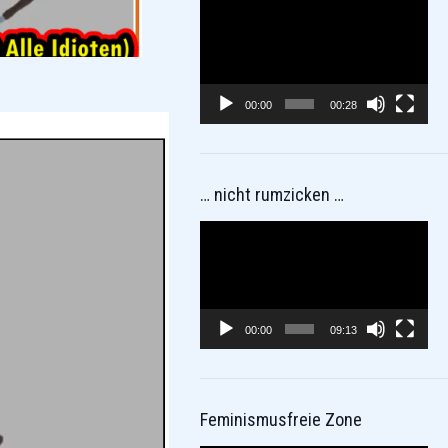
Video-
Player
00:00
00:28
… nicht rumzicken …
Video-
Player
00:00
09:13
Feminismusfreie Zone