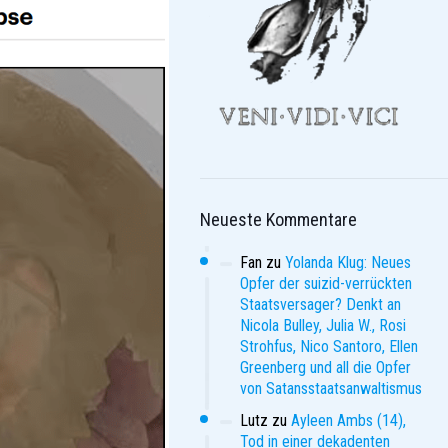
Neueste Kommentare
Fan
zu
Yolanda Klug: Neues
Opfer der suizid-verrückten
Staatsversager? Denkt an
Nicola Bulley, Julia W., Rosi
Strohfus, Nico Santoro, Ellen
Greenberg und all die Opfer
von Satansstaatsanwaltismus
Lutz
zu
Ayleen Ambs (14),
Tod in einer dekadenten