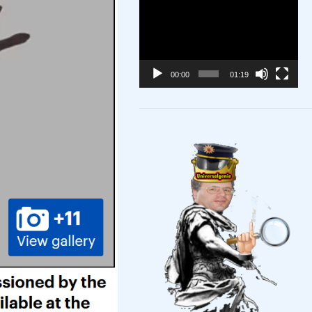
Video-
Player
00:00
01:19