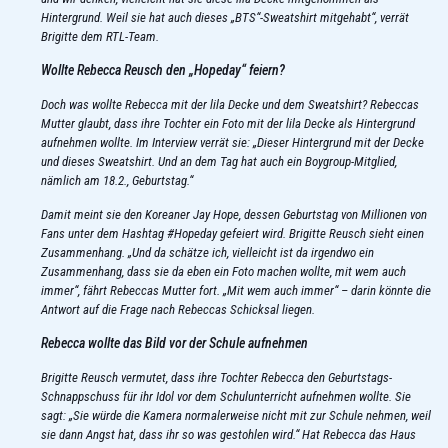
Hintergrund. Weil sie hat auch dieses „BTS“-Sweatshirt mitgehabt“, verrät
Brigitte dem RTL-Team.
Wollte Rebecca Reusch den „Hopeday“ feiern?
Doch was wollte Rebecca mit der lila Decke und dem Sweatshirt? Rebeccas
Mutter glaubt, dass ihre Tochter ein Foto mit der lila Decke als Hintergrund
aufnehmen wollte. Im Interview verrät sie: „Dieser Hintergrund mit der Decke
und dieses Sweatshirt. Und an dem Tag hat auch ein Boygroup-Mitglied,
nämlich am 18.2.,
Geburtstag
.“
Damit meint sie den Koreaner Jay Hope, dessen Geburtstag von Millionen von
Fans
unter dem Hashtag #Hopeday gefeiert wird. Brigitte Reusch sieht einen
Zusammenhang. „Und da schätze ich, vielleicht ist da irgendwo ein
Zusammenhang, dass sie da eben ein Foto machen wollte, mit wem auch
immer“, fährt Rebeccas Mutter fort. „Mit wem auch immer“ – darin könnte die
Antwort auf die Frage nach Rebeccas Schicksal liegen.
Rebecca wollte das Bild vor der Schule aufnehmen
Brigitte Reusch vermutet, dass ihre Tochter Rebecca den Geburtstags-
Schnappschuss für ihr Idol vor dem Schulunterricht aufnehmen wollte. Sie
sagt: „Sie würde die Kamera normalerweise nicht mit zur Schule nehmen, weil
sie dann Angst hat, dass ihr so was gestohlen wird.“ Hat Rebecca das Haus