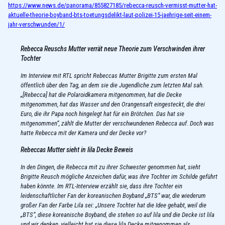
https://www.news.de/panorama/855827185/rebecca-reusch-vermisst-mutter-hat-
aktuelle-theorie-boyband-bts-toetungsdelikt-laut-polizei-15-jaehrige-seit-einem-
jahr-verschwunden/1/
Rebecca Reuschs Mutter verrät neue Theorie zum Verschwinden ihrer
Tochter
Im Interview mit RTL spricht Rebeccas Mutter Brigitte zum ersten Mal
öffentlich über den Tag, an dem sie die Jugendliche zum letzten Mal sah.
„[Rebecca] hat die Polaroidkamera mitgenommen, hat die Decke
mitgenommen, hat das Wasser und den Orangensaft eingesteckt, die drei
Euro, die ihr Papa noch hingelegt hat für ein Brötchen. Das hat sie
mitgenommen“, zählt die Mutter der verschwundenen Rebecca auf. Doch was
hatte Rebecca mit der Kamera und der Decke vor?
Rebeccas Mutter sieht in lila Decke Beweis
In den Dingen, die Rebecca mit zu ihrer Schwester genommen hat, sieht
Brigitte Reusch mögliche Anzeichen dafür, was ihre Tochter im Schilde geführt
haben könnte. Im RTL-Interview erzählt sie, dass ihre Tochter ein
leidenschaftlicher Fan der koreanischen Boyband „BTS“ war, die wiederum
großer Fan der Farbe Lila sei: „Unsere Tochter hat die Idee gehabt, weil die
„BTS“, diese koreanische Boyband, die stehen so auf lila und die Decke ist lila
und wir denken, vielleicht hat sie diese lila Decke mitgenommen als