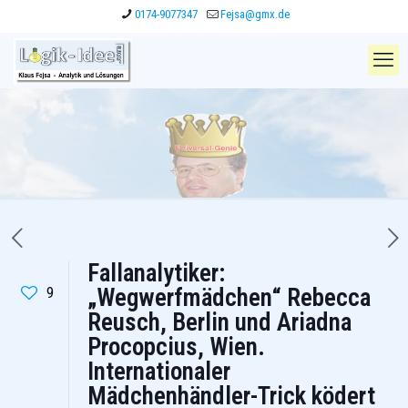
0174-9077347
Fejsa@gmx.de
Fallanalytiker:
9
„Wegwerfmädchen“ Rebecca
Reusch, Berlin und Ariadna
Procopcius, Wien.
Internationaler
Mädchenhändler-Trick ködert