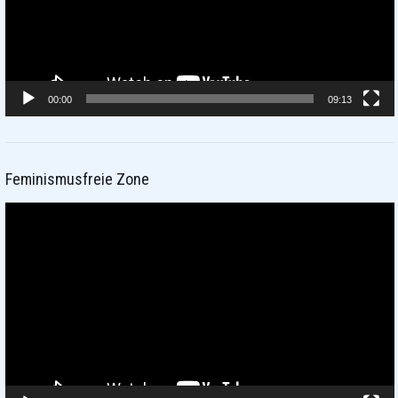
00:00
09:13
Feminismusfreie Zone
Video-
Player