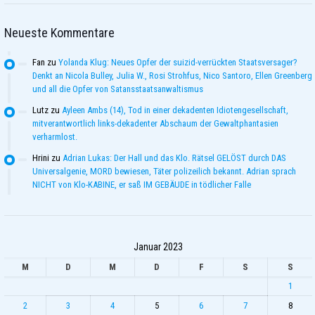
Neueste Kommentare
Fan
zu
Yolanda Klug: Neues Opfer der suizid-verrückten Staatsversager?
Denkt an Nicola Bulley, Julia W., Rosi Strohfus, Nico Santoro, Ellen Greenberg
und all die Opfer von Satansstaatsanwaltismus
Lutz
zu
Ayleen Ambs (14), Tod in einer dekadenten Idiotengesellschaft,
mitverantwortlich links-dekadenter Abschaum der Gewaltphantasien
verharmlost.
Hrini
zu
Adrian Lukas: Der Hall und das Klo. Rätsel GELÖST durch DAS
Universalgenie, MORD bewiesen, Täter polizeilich bekannt. Adrian sprach
NICHT von Klo-KABINE, er saß IM GEBÄUDE in tödlicher Falle
Januar 2023
M
D
M
D
F
S
S
1
2
3
4
5
6
7
8