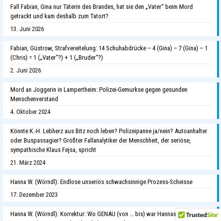
Fall Fabian, Gina nur Täterin des Brandes, hat sie den „Vater“ beim Mord
getrackt und kam deshalb zum Tatort?
13. Juni 2026
Fabian, Güstrow, Strafvereitelung: 14 Schuhabdrücke – 4 (Gina) – 7 (Gina) – 1
(Chris) = 1 („Vater“?) + 1 („Bruder“?)
2. Juni 2026
Mord an Joggerin in Lampertheim: Polizei-Gemurkse gegen gesunden
Menschenverstand
4. Oktober 2024
Könnte K.-H. Lebherz aus Bitz noch leben? Polizeipanne ja/nein? Autoanhalter
oder Buspassagier? Größter Fallanalytiker der Menschheit, der seriöse,
sympathische Klaus Fejsa, spricht
21. März 2024
Hanna W. (Wörndl): Endlose unseriös schwachsinnige Prozess-Scheisse
17. Dezember 2023
Hanna W. (Wörndl): Korrektur: Wo GENAU (von … bis) war Hannas Handy um