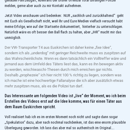
genauen Fahrzeugart, ebenfalls der bisher offenbar total unfähigen Polizei
melden, gerne aber auch zu mir Kontakt aufnehmen.
Jetzt Video anschauen und bedenken: NUR „sachlich und zurückhaltend“ geht
mit Euch als Gesellschaft nicht, weil Ihr und Eure Medien vielfach versucht habt
meine Erfolge, wie auf der Startseite dokumentiert, hinterher zu unterschlagen.
Natürlich wäre es oft besser den Ball flach zu halten, aber „IHR“ macht mir das
unmöglich.
Der VW-Transporter T4 aus Euskirchen ist daher keine „fixe Idee“,
sondern ich als „underdog“ mit geringer Reichweite muss es zuspitzen auf
das Wahrscheinlichste. Wenn es dann tatsächlich ein Volltreffer wäre und
jemand aus dem Umfeld des Täters liest das, kann es ihn bewegen aktiv
zu werden, wischiwaschi-Thesen durch mich erreichen gar nichts.
Deshalb „prophezeie“ ich hier nicht 100 % richtig zu liegen, sondern was
ich mache ist eine hochwertige Fallanalyse die ich aber zusätzlich etwas
mehr zuspitzen muss, als es die Polizei tun darf.
Das Interessante am folgenden Video ist „live“ der Moment, wo ich beim
Erstellen des Videos erst auf die Idee komme, was für einen Täter aus
dem Raum Euskirchen spricht.
Voll realisiert hab ich es im ersten Moment noch nicht und sagte dann sogar
„Spekulation“ dazu, aber nach nochmal nachdenken, ist das eine enorm plausible
Überlegung geworden. Ich lass das aber mal so authenitsch im Original….