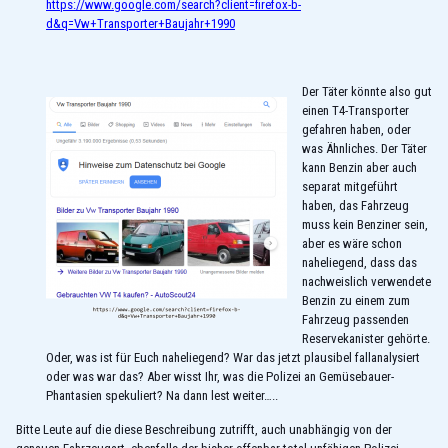
https://www.google.com/search?client=firefox-b-
d&q=Vw+Transporter+Baujahr+1990
Der Täter könnte also gut
einen T4-Transporter
gefahren haben, oder
was Ähnliches. Der Täter
kann Benzin aber auch
separat mitgeführt
haben, das Fahrzeug
muss kein Benziner sein,
aber es wäre schon
naheliegend, dass das
nachweislich verwendete
Benzin zu einem zum
Fahrzeug passenden
Reservekanister gehörte.
Oder, was ist für Euch naheliegend? War das jetzt plausibel fallanalysiert
oder was war das? Aber wisst Ihr, was die Polizei an Gemüsebauer-
Phantasien spekuliert? Na dann lest weiter…..
Bitte Leute auf die diese Beschreibung zutrifft, auch unabhängig von der