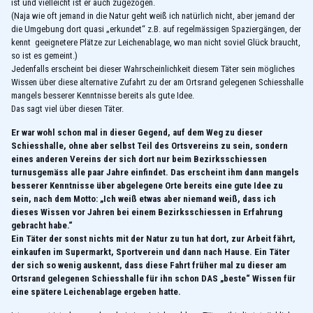
ist und vielleicht ist er auch zugezogen.
(Naja wie oft jemand in die Natur geht weiß ich natürlich nicht, aber jemand der
die Umgebung dort quasi „erkundet“ z.B. auf regelmässigen Spaziergängen, der
kennt geeignetere Plätze zur Leichenablage, wo man nicht soviel Glück braucht,
so ist es gemeint.)
Jedenfalls erscheint bei dieser Wahrscheinlichkeit diesem Täter sein mögliches
Wissen über diese alternative Zufahrt zu der am Ortsrand gelegenen Schiesshalle
mangels besserer Kenntnisse bereits als gute Idee.
Das sagt viel über diesen Täter.
Er war wohl schon mal in dieser Gegend, auf dem Weg zu dieser
Schiesshalle, ohne aber selbst Teil des Ortsvereins zu sein, sondern
eines anderen Vereins der sich dort nur beim Bezirksschiessen
turnusgemäss alle paar Jahre einfindet. Das erscheint ihm dann mangels
besserer Kenntnisse über abgelegene Orte bereits eine gute Idee zu
sein, nach dem Motto:
„Ich weiß etwas aber niemand weiß, dass ich
dieses Wissen vor Jahren bei einem Bezirksschiessen in Erfahrung
gebracht habe.“
Ein Täter der sonst nichts mit der Natur zu tun hat dort, zur Arbeit fährt,
einkaufen im Supermarkt, Sportverein und dann nach Hause. Ein Täter
der sich so wenig auskennt, dass diese Fahrt früher mal zu dieser am
Ortsrand gelegenen Schiesshalle für ihn schon DAS „beste“ Wissen für
eine spätere Leichenablage ergeben hatte.