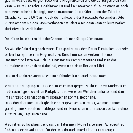
gab ihr was dazu, es gibt 1000 kleine Möglichkeiten wie etwas aufgetreten sein
kann, was im Gedächtnis geblieben ist und heute weiter hilft. Auch wenn es noch
so unwahrscheinlich klingt, sowas muss man überprüfen, denn der Täter traf
Claudia Ruf zu 99,9 % am Kiosk der Tankstelle der Raststätte Vierwinden. Oder
kurz nachdem sie den Kiosk verlassen hat, aber auch dann kann er kurz vorher
dort etwas bezahlt haben.
Der Kiosk ist eine realistische Chance, die man überprüfen muss.
So wie die Fahndung nach einem Transporter aus dem Raum Euskirchen, der wie
es bei Transportern im Gegensatz zu Diesel nur selten vorkommt, einen
Benzinmotor hatte, weil Claudia mit Benzin verbrannt wurde und man das
normalerweise nur dann dabei hat, wenn man einen Benziner fährt.
Das sind konkrete Ansätze wie man fahnden kann, auch heute noch.
Weitere Überlegungen: Dass ein Täter im Mai gegen 19 Uhr mit dem Mädchen im
Laderaum irgendwo einen Parkplatz fand wo er ein Weilchen anhalten und dann
im Fahrzeug das Mädchen missbrauchen konnte, liegt nahe.
Dass das aber nicht auch gleich ein Ort gewesen sein muss, wo man danach
günstig eine Kinderleiche ablegen und ein Feuerchen mit ihr anzünden kann ohne
aufzufallen, liegt auch nahe.
Also ist es völlig plausibel dass der Täter mehr Mühe hatte einen Ablageort zu
finden als einen Anhalteort für den Missbrauch innerhalb des Fahrzeugs.