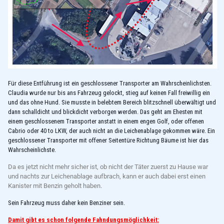
Für diese Entführung ist ein geschlossener Transporter am Wahrscheinlichsten.
Claudia wurde nur bis ans Fahrzeug gelockt, stieg auf keinen Fall freiwillig ein
und das ohne Hund. Sie musste in belebtem Bereich blitzschnell überwältigt und
dann schalldicht und blickdicht verborgen werden. Das geht am Ehesten mit
einem geschlossenem Transporter anstatt in einem engen Golf, oder offenen
Cabrio oder 40 to LKW, der auch nicht an die Leichenablage gekommen wäre. Ein
geschlossener Transporter mit offener Seitentüre Richtung Bäume ist hier das
Wahrscheinlichste.
Da es jetzt nicht mehr sicher ist, ob nicht der Täter zuerst zu Hause war
und nachts zur Leichenablage aufbrach, kann er auch dabei erst einen
Kanister mit Benzin geholt haben.
Sein Fahrzeug muss daher kein Benziner sein.
Damit gibt es schon folgende Fahndungsmöglichkeit: