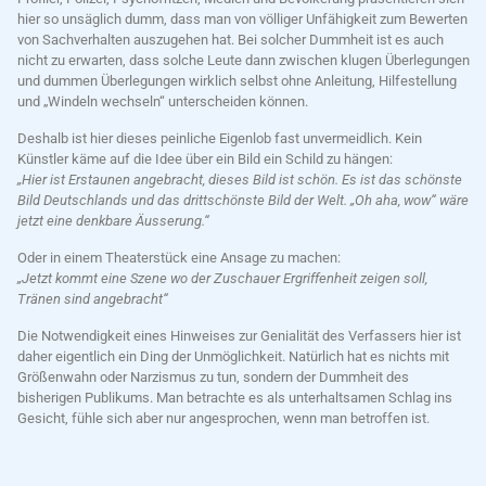
hier so unsäglich dumm, dass man von völliger Unfähigkeit zum Bewerten
von Sachverhalten auszugehen hat. Bei solcher Dummheit ist es auch
nicht zu erwarten, dass solche Leute dann zwischen klugen Überlegungen
und dummen Überlegungen wirklich selbst ohne Anleitung, Hilfestellung
und „Windeln wechseln“ unterscheiden können.
Deshalb ist hier dieses peinliche Eigenlob fast unvermeidlich. Kein
Künstler käme auf die Idee über ein Bild ein Schild zu hängen:
„Hier ist Erstaunen angebracht, dieses Bild ist schön. Es ist das schönste
Bild Deutschlands und das drittschönste Bild der Welt. „Oh aha, wow“ wäre
jetzt eine denkbare Äusserung.“
Oder in einem Theaterstück eine Ansage zu machen:
„Jetzt kommt eine Szene wo der Zuschauer Ergriffenheit zeigen soll,
Tränen sind angebracht“
Die Notwendigkeit eines Hinweises zur Genialität des Verfassers hier ist
daher eigentlich ein Ding der Unmöglichkeit. Natürlich hat es nichts mit
Größenwahn oder Narzismus zu tun, sondern der Dummheit des
bisherigen Publikums. Man betrachte es als unterhaltsamen Schlag ins
Gesicht, fühle sich aber nur angesprochen, wenn man betroffen ist.