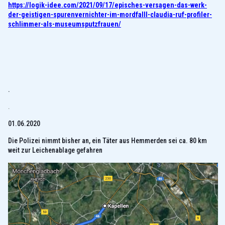
https://logik-idee.com/2021/09/17/episches-versagen-das-werk-
der-geistigen-spurenvernichter-im-mordfalll-claudia-ruf-profiler-
schlimmer-als-museumsputzfrauen/
.
.
01.06.2020
Die Polizei nimmt bisher an, ein Täter aus Hemmerden sei ca. 80 km
weit zur Leichenablage gefahren