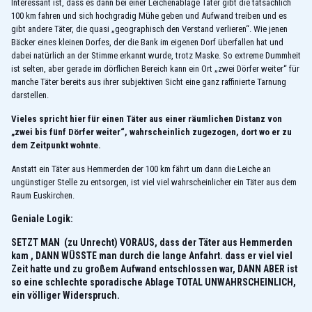
Interessant ist, dass es dann bei einer Leichenablage Täter gibt die tatsächlich
100 km fahren und sich hochgradig Mühe geben und Aufwand treiben und es
gibt andere Täter, die quasi „geographisch den Verstand verlieren“. Wie jenen
Bäcker eines kleinen Dorfes, der die Bank im eigenen Dorf überfallen hat und
dabei natürlich an der Stimme erkannt wurde, trotz Maske. So extreme Dummheit
ist selten, aber gerade im dörflichen Bereich kann ein Ort „zwei Dörfer weiter“ für
manche Täter bereits aus ihrer subjektiven Sicht eine ganz raffinierte Tarnung
darstellen.
Vieles spricht hier für einen Täter aus einer räumlichen Distanz von
„zwei bis fünf Dörfer weiter“, wahrscheinlich zugezogen, dort wo er zu
dem Zeitpunkt wohnte.
Anstatt ein Täter aus Hemmerden der 100 km fährt um dann die Leiche an
ungünstiger Stelle zu entsorgen, ist viel viel wahrscheinlicher ein Täter aus dem
Raum Euskirchen.
Geniale Logik:
SETZT MAN (zu Unrecht) VORAUS, dass der Täter aus Hemmerden
kam , DANN WÜSSTE man durch die lange Anfahrt. dass er viel viel
Zeit hatte und zu großem Aufwand entschlossen war, DANN ABER ist
so eine schlechte sporadische Ablage TOTAL UNWAHRSCHEINLICH,
ein völliger Widerspruch.