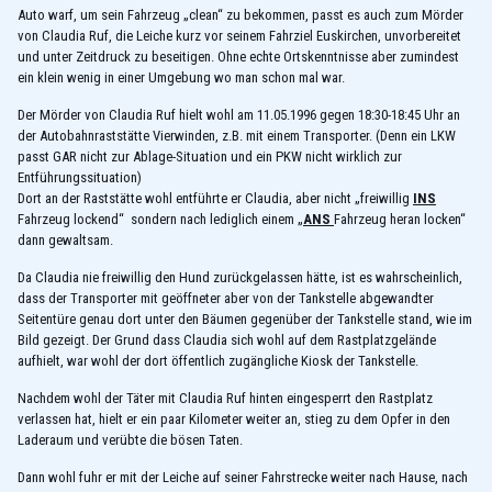
Auto warf, um sein Fahrzeug „clean“ zu bekommen, passt es auch zum Mörder
von Claudia Ruf, die Leiche kurz vor seinem Fahrziel Euskirchen, unvorbereitet
und unter Zeitdruck zu beseitigen. Ohne echte Ortskenntnisse aber zumindest
ein klein wenig in einer Umgebung wo man schon mal war.
Der Mörder von Claudia Ruf hielt wohl am 11.05.1996 gegen 18:30-18:45 Uhr an
der Autobahnraststätte Vierwinden, z.B. mit einem Transporter. (Denn ein LKW
passt GAR nicht zur Ablage-Situation und ein PKW nicht wirklich zur
Entführungssituation)
Dort an der Raststätte wohl entführte er Claudia, aber nicht „freiwillig
INS
Fahrzeug lockend“ sondern nach lediglich einem „
ANS
Fahrzeug heran locken“
dann gewaltsam.
Da Claudia nie freiwillig den Hund zurückgelassen hätte, ist es wahrscheinlich,
dass der Transporter mit geöffneter aber von der Tankstelle abgewandter
Seitentüre genau dort unter den Bäumen gegenüber der Tankstelle stand, wie im
Bild gezeigt. Der Grund dass Claudia sich wohl auf dem Rastplatzgelände
aufhielt, war wohl der dort öffentlich zugängliche Kiosk der Tankstelle.
Nachdem wohl der Täter mit Claudia Ruf hinten eingesperrt den Rastplatz
verlassen hat, hielt er ein paar Kilometer weiter an, stieg zu dem Opfer in den
Laderaum und verübte die bösen Taten.
Dann wohl fuhr er mit der Leiche auf seiner Fahrstrecke weiter nach Hause, nach