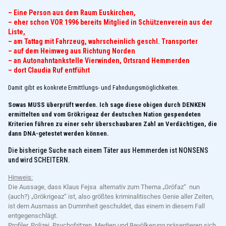
– Eine Person aus dem Raum Euskirchen,
– eher schon VOR 1996 bereits Mitglied in Schützenverein aus der
Liste,
– am Tattag mit Fahrzeug, wahrscheinlich geschl. Transporter
– auf dem Heimweg aus Richtung Norden
– an Autonahntankstelle Vierwinden, Ortsrand Hemmerden
– dort Claudia Ruf entführt
Damit gibt es konkrete Ermittlungs- und Fahndungsmöglichkeiten.
Sowas MUSS überprüft werden. Ich sage diese obigen durch DENKEN
ermittelten und vom Grökrigeaz der deutschen Nation gespendeten
Kriterien führen zu einer sehr überschaubaren Zahl an Verdächtigen, die
dann DNA-getestet werden können.
Die bisherige Suche nach einem Täter aus Hemmerden ist NONSENS
und wird SCHEITERN.
Hinweis:
Die Aussage, dass Klaus Fejsa alternativ zum Thema „Gröfaz“ nun
(auch?) „Grökrigeaz“ ist, also größtes kriminalitisches Genie aller Zeiten,
ist dem Ausmass an Dummheit geschuldet, das einem in diesem Fall
entgegenschlägt.
Profiler, Polizei, Psychofritzen, Medien und Bevölkerung präsentieren sich