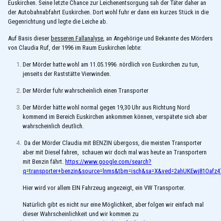
Euskirchen. Seine letzte Chance zur Leichenentsorgung sah der Täter daher an
der Autobahnabfahrt Euskirchen. Dort wohl fuhr er dann ein kurzes Stück in die
Gegenrichtung und legte die Leiche ab.
Auf Basis dieser
besseren Fallanalyse
, an Angehörige und Bekannte des Mörders
von Claudia Ruf, der 1996 im Raum Euskirchen lebte:
Der Mörder hatte wohl am 11.05.1996 nördlich von Euskirchen zu tun,
jenseits der Raststätte Vierwinden.
Der Mörder fuhr wahrscheinlich einen Transporter
Der Mörder hätte wohl normal gegen 19,30 Uhr aus Richtung Nord
kommend im Bereich Euskirchen ankommen können, verspätete sich aber
wahrscheinlich deutlich.
Da der Mörder Claudia mit BENZIN übergoss, die meisten Transporter
aber mit Diesel fahren, schauen wir doch mal was heute an Transportern
mit Benzin fährt.
https://www.google.com/search?
q=transporter+benzin&source=lnms&tbm=isch&sa=X&ved=2ahUKEwj81Oa
Hier wird vor allem EIN Fahrzeug angezeigt, ein VW Transporter.
Natürlich gibt es nicht nur eine Möglichkeit, aber folgen wir einfach mal
dieser Wahrscheinlichkeit und wir kommen zu