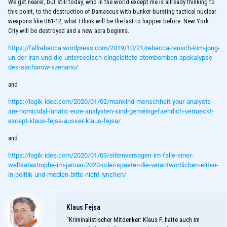
We get nearer, but still today, who in the world except me is allready thinking to
this point, to the destruction of Damascus with bunker-bursting tactical nuclear
weapons like B61-12, what I think will be the last to happen before New York
City will be destroyed and a new aera beginns.
https://fallrebecca.wordpress.com/2019/10/21/rebecca-reusch-kim-jong-
un-der-iran-und-die-unterseeisch-eingeleitete-atombomben-apokalypse-
des-sacharow-szenario/
and
https://logik-idee.com/2020/01/02/mankind-menschheit-your-analysts-
are-homicidal-lunatic-eure-analysten-sind-gemeingefaehrlich-verrueckt-
except-klaus-fejsa-ausser-klaus-fejsa/
and
https://logik-idee.com/2020/01/03/elitenversagen-im-falle-einer-
weltkatastrophe-im-januar-2020-oder-spaeter-die-verantwortlichen-eliten-
in-politik-und-medien-bitte-nicht-lynchen/
Klaus Fejsa
"Kriminalistischer Mitdenker: Klaus F. hatte auch im