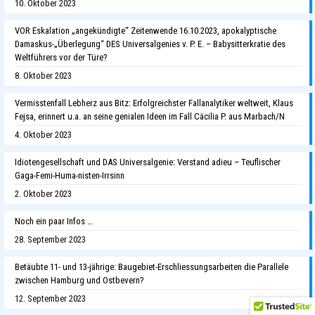
10. Oktober 2023
VOR Eskalation „angekündigte“ Zeitenwende 16.10.2023, apokalyptische
Damaskus-„Überlegung“ DES Universalgenies v. P. E. – Babysitterkratie des
Weltführers vor der Türe?
8. Oktober 2023
Vermisstenfall Lebherz aus Bitz: Erfolgreichster Fallanalytiker weltweit, Klaus
Fejsa, erinnert u.a. an seine genialen Ideen im Fall Cäcilia P. aus Marbach/N
4. Oktober 2023
Idiotengesellschaft und DAS Universalgenie: Verstand adieu – Teuflischer
Gaga-Femi-Huma-nisten-Irrsinn
2. Oktober 2023
Noch ein paar Infos …
28. September 2023
Betäubte 11- und 13-jährige: Baugebiet-Erschliessungsarbeiten die Parallele
zwischen Hamburg und Ostbevern?
12. September 2023