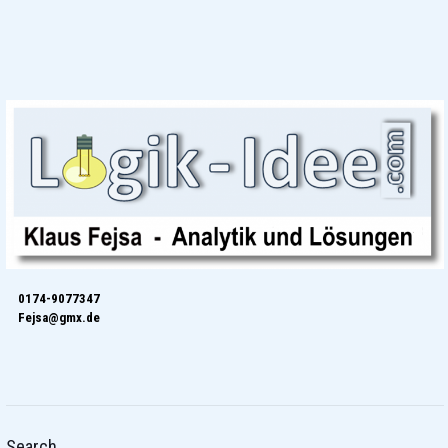
0174-9077347
Fejsa@gmx.de
Search