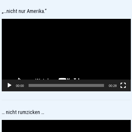
„…nicht nur Amerika.“
Video-
Player
00:00
00:28
… nicht rumzicken …
Video-
Player