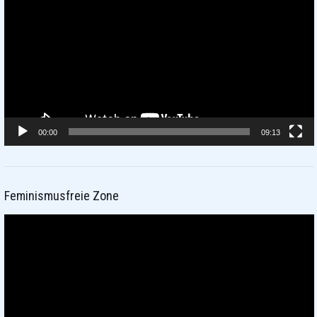
00:00
09:13
Feminismusfreie Zone
Video-
Player