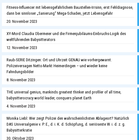
Fitness-Influencer mit lebensgefährlichem Baustellen-Irrsinn, erst Fehldiagnose,
dann bei sinnloser „Sanierung“ Mega-Schaden, jetzt Lebensgefahr
20. November 2023
XY-Mord Claudia Obermeier und die Firmenjubiläums-Einbruchs-Logik des
weltführenden Babysitterators
12. November 2023
Raub-SERIE Ditzingen: Ort und Uhrzeit GENAU wie vorhergewarnt.
Polizeiversagen Netto-Markt Heimerdingen – und wieder keine
Fahndungsbilder
8. November 2023
THE universal genius, mankinds greatest thinker and profiler of all time,
babysitterocracy world leader, conquers planet Earth
4. November 2023
Monika Liebl: Wer zeigt Polizei den wahrscheinlichsten Ablageort? Natürlich
DAS Universalgenie v. P. E., d. i. K. d. Schöpfung, d. seriöseste W. i. d. z. g.
Babysitterkratie
30. Oktober 2023