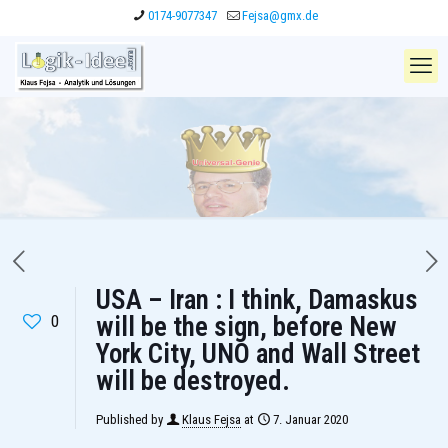
0174-9077347
Fejsa@gmx.de
USA – Iran : I think, Damaskus
0
will be the sign, before New
York City, UNO and Wall Street
will be destroyed.
Published by
Klaus Fejsa
at
7. Januar 2020