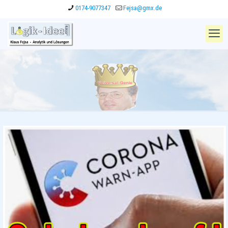
0174-9077347
Fejsa@gmx.de