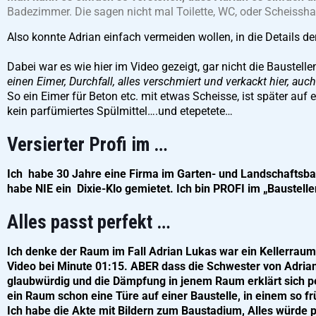
Badezimmer. Die sagen nicht mal Toilette, WC, oder Scheiss
Also konnte Adrian einfach vermeiden wollen, in die Details de
Dabei war es wie hier im Video gezeigt, gar nicht die Baustelle
einen Eimer, Durchfall, alles verschmiert und verkackt hier, au
So ein Eimer für Beton etc. mit etwas Scheisse, ist später auf
kein parfümiertes Spülmittel….und etepetete…
Versierter Profi im …
Ich habe 30 Jahre eine Firma im Garten- und Landschaftsbau
habe NIE ein Dixie-Klo gemietet. Ich bin PROFI im „Baustelle
Alles passt perfekt …
Ich denke der Raum im Fall Adrian Lukas war ein Kellerraum
Video bei Minute 01:15. ABER dass die Schwester von Adrian 
glaubwürdig und die Dämpfung in jenem Raum erklärt sich pe
ein Raum schon eine Türe auf einer Baustelle, in einem so f
Ich habe die Akte mit Bildern zum Baustadium, Alles würde 