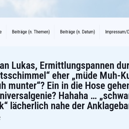
e
Beiträge (n. Themen)
Beiträge (n. Datum)
Impressum/
ian Lukas, Ermittlungspannen dur
„Amtsschimmel“ eher „müde Muh-K
 munter“? Ein in die Hose gehe
niversalgenie? Hahaha … „schwa
ik“ lächerlich nahe der Anklageb
2