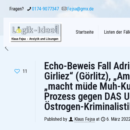
Fragen?
0174-9077347
Fejsa@gmx.de
Startseite
Listen der Fäll
Echo-Beweis Fall Adr
11
Girliez“ (Görlitz), 
„macht müde Muh-Kuh
Prozess gegen DAS U
Östrogen-Kriminalist
Published by
Klaus Fejsa
at
6. März 202