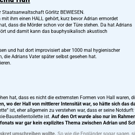
r Staatsanwaltschaft Görlitz BEWIESEN.
n mit ihm einen HALL gehört, kurz bevor Adrian ermordet
hat, dass die Mörder schon vor der Türe stehen. Da hat Adrians
hört und damit kann das bauphysikalisch akustisch
n und hat dort improvisiert aber 1000 mal hygienischer
n, die Adrians Vater später selbst gesehen hat.
ieren.
hen hat, dass es nicht die extremsten Formen von Hall waren, di
n, wo der Hall von mittlerer Intensität war, so hätte sich das 
tte“ ist, eher allgemein zu verstehen war, dass er seine Notdurft 
ie-Baustellentoilette ist.
Auf den Ort wurde also nur im Rahmen
efonats war gar kein explizites Thema zwischen Adrian und Sc
iskret umschreiben wollte.
So wie die Engländer sogar sagen, s