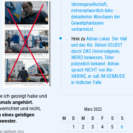
Idiotengesellschaft,
mitverantwortlich links-
dekadenter Abschaum der
Gewaltphantasien
verharmlost.
Hrini
zu
Adrian Lukas: Der Hall
und das Klo. Rätsel GELÖST
durch DAS Universalgenie,
MORD bewiesen, Täter
polizeilich bekannt. Adrian
sprach NICHT von Klo-
KABINE, er saß IM GEBÄUDE
in tödlicher Falle
e ich gezeigt habe und
damals angehört.
verrichtet und nicht,
März 2022
 eines geistigen
M
D
M
D
F
S
S
hwester.
1
2
3
4
5
6
ie gehen ins