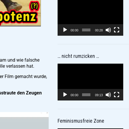
Video-
Player
00:00
00:28
… nicht rumzicken …
 kam und wie falsche
lle verlassen hat.
Video-
Player
der Film gemacht wurde,
isstraute den Zeugen
00:00
09:13
Feminismusfreie Zone