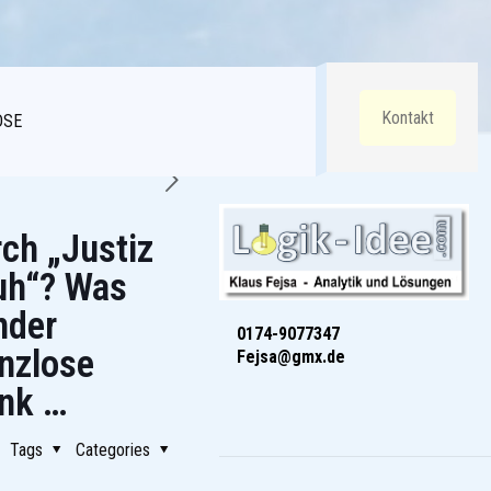
Kontakt
DSE
ch „Justiz
uh“? Was
nder
0174-9077347
nzlose
Fejsa@gmx.de
ank …
Tags
Categories