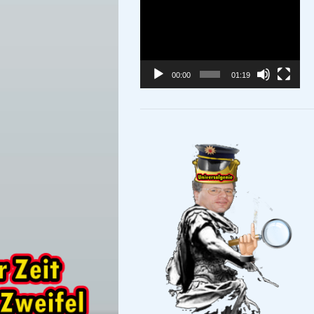
Video-
Player
00:00
01:19