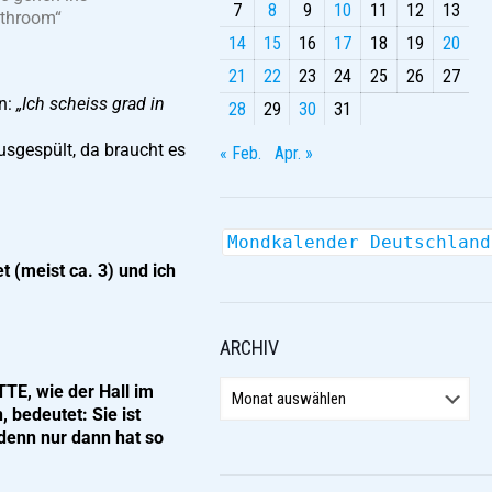
7
8
9
10
11
12
13
athroom“
14
15
16
17
18
19
20
21
22
23
24
25
26
27
en:
„Ich scheiss grad in
28
29
30
31
ausgespült, da braucht es
« Feb.
Apr. »
Mondkalender Deutschland
 (meist ca. 3) und ich
ARCHIV
TE, wie der Hall im
 bedeutet: Sie ist
 denn nur dann hat so