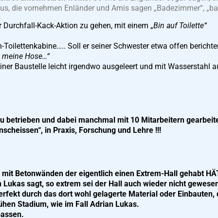
haus, die vornehmen Enländer und Amis sagen „Badezimmer“, „b
r Durchfall-Kack-Aktion zu gehen, mit einem „
Bin auf Toilette“
n-Toilettenkabine….. Soll er seiner Schwester etwa offen bericht
ch meine Hose…“
 einer Baustelle leicht irgendwo ausgeleert und mit Wasserstahl 
 betrieben und dabei manchmal mit 10 Mitarbeitern gearbeitet
nscheissen“, in Praxis, Forschung und Lehre !!!
 mit Betonwänden der eigentlich einen Extrem-Hall gehabt HÄT
Lukas sagt, so extrem sei der Hall auch wieder nicht gewesen,
rfekt durch das dort wohl gelagerte Material oder Einbauten,
rühen Stadium, wie im Fall Adrian Lukas.
passen.