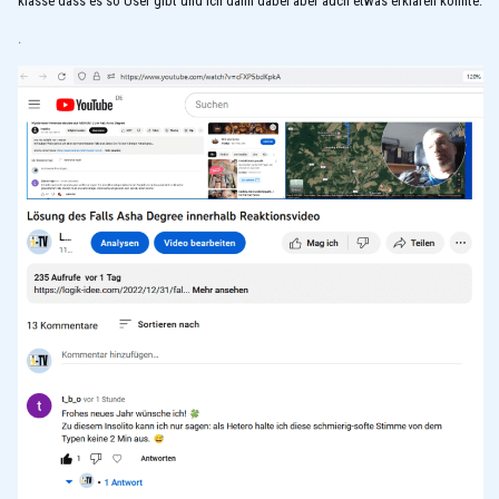
klasse dass es so User gibt und ich dann dabei aber auch etwas erklären konnte:
.