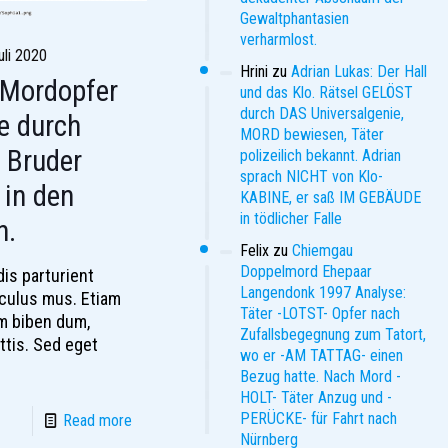
Gewaltphantasien
verharmlost.
uli 2020
Hrini
zu
Adrian Lukas: Der Hall
 Mordopfer
und das Klo. Rätsel GELÖST
durch DAS Universalgenie,
e durch
MORD bewiesen, Täter
 Bruder
polizeilich bekannt. Adrian
sprach NICHT von Klo-
 in den
KABINE, er saß IM GEBÄUDE
in tödlicher Falle
n.
Felix
zu
Chiemgau
Doppelmord Ehepaar
is parturient
Langendonk 1997 Analyse:
iculus mus. Etiam
Täter -LOTST- Opfer nach
im biben dum,
Zufallsbegegnung zum Tatort,
attis. Sed eget
wo er -AM TATTAG- einen
Bezug hatte. Nach Mord -
HOLT- Täter Anzug und -
PERÜCKE- für Fahrt nach
Read more
Nürnberg