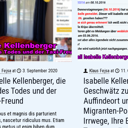
s Fejsa
at
3. September 2020
Klaus Fejsa
at
11.
elle Kellenberger, die
Isabelle Kelle
des Todes und der
Geschwätz z
-Freund
Auffindeort u
Migranten-Pol
us et magnis dis parturient
Irrwege, Ihre 
, nascetur ridiculus mus. Etiam
es metus ut enim biben dum,