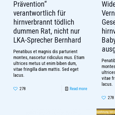
Prävention“
Wide
verantwortlich für
Vern
hirnverbrannt tödlich
Gese
dummen Rat, nicht nur
hirn
LKA-Sprecher Bernhard
Baby
ausg
Penatibus et magnis dis parturient
montes, nascetur ridiculus mus. Etiam
Penatib
ultrices metus ut enim biben dum,
montes
vitae fringilla diam mattis. Sed eget
ultric
lacus.
vitae f
lacus.
278
Read more
278