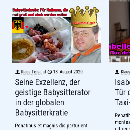
Klaus Fejsa
at
13. August 2020
Klau
Seine Exzellenz, der
Isab
geistige Babysitterator
Tür 
in der globalen
Taxi
Babysitterkratie
Penatib
montes
Penatibus et magnis dis parturient
ultric