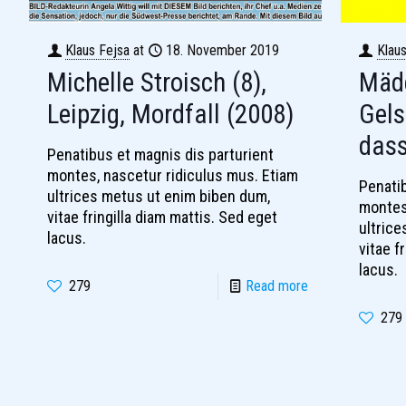
Klaus Fejsa
at
18. November 2019
Klau
Michelle Stroisch (8),
Mädc
Leipzig, Mordfall (2008)
Gels
dass
Penatibus et magnis dis parturient
montes, nascetur ridiculus mus. Etiam
Penatib
ultrices metus ut enim biben dum,
montes
vitae fringilla diam mattis. Sed eget
ultric
lacus.
vitae f
lacus.
279
Read more
279