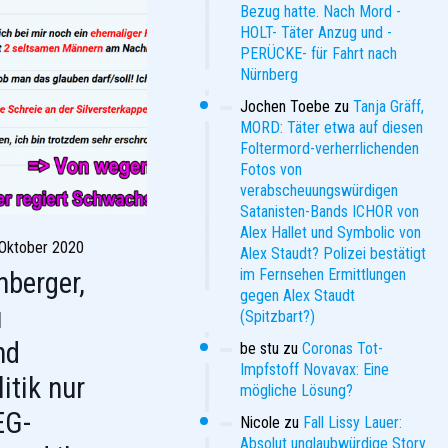
Bezug hatte. Nach Mord -
HOLT- Täter Anzug und -
PERÜCKE- für Fahrt nach
Nürnberg
Jochen Toebe
zu
Tanja Gräff,
MORD: Täter etwa auf diesen
Foltermord-verherrlichenden
Fotos von
verabscheuungswürdigen
Satanisten-Bands ICHOR von
Alex Hallet und Symbolic von
 Oktober 2020
Alex Staudt? Polizei bestätigt
im Fernsehen Ermittlungen
nberger,
gegen Alex Staudt
u
(Spitzbart?)
nd
be stu
zu
Coronas Tot-
Impfstoff Novavax: Eine
itik nur
mögliche Lösung?
EG-
Nicole
zu
Fall Lissy Lauer:
Absolut unglaubwürdige Story