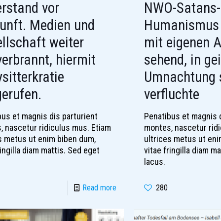
rstand vor
NWO-Satans-
unft. Medien und
Humanismus 
llschaft weiter
mit eigenen 
verbrannt, hiermit
sehend, in gei
sitterkratie
Umnachtung s
erufen.
verfluchte
us et magnis dis parturient
Penatibus et magnis d
, nascetur ridiculus mus. Etiam
montes, nascetur rid
es metus ut enim biben dum,
ultrices metus ut en
ringilla diam mattis. Sed eget
vitae fringilla diam m
lacus.
Read more
280