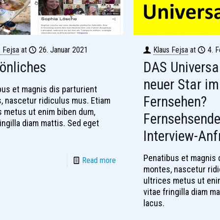
s Fejsa
at
26. Januar 2021
Klaus Fejsa
at
4. 
önliches
DAS Universal
neuer Star i
us et magnis dis parturient
Fernsehen?
, nascetur ridiculus mus. Etiam
es metus ut enim biben dum,
Fernsehsende
ringilla diam mattis. Sed eget
Interview-Anf
Penatibus et magnis d
Read more
montes, nascetur rid
ultrices metus ut en
vitae fringilla diam m
lacus.