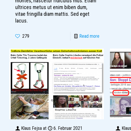
montes, nascetur ridiculus mus. Etiam
ultrices metus ut enim biben dum,
vitae fringilla diam mattis. Sed eget
lacus.
279
Read more
Klaus Fejsa
at
6. Februar 2021
Klau