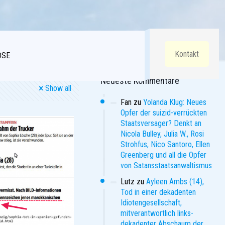
Kontakt
DSE
Neueste Kommentare
Show all
Fan
zu
Yolanda Klug: Neues
Opfer der suizid-verrückten
Staatsversager? Denkt an
Nicola Bulley, Julia W., Rosi
Strohfus, Nico Santoro, Ellen
Greenberg und all die Opfer
von Satansstaatsanwaltismus
Lutz
zu
Ayleen Ambs (14),
Tod in einer dekadenten
Idiotengesellschaft,
mitverantwortlich links-
dekadenter Abschaum der