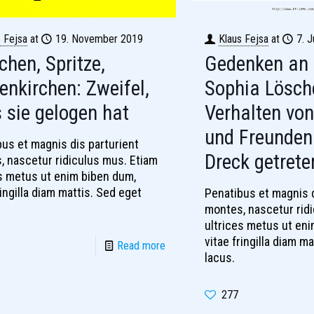
s Fejsa
at
19. November 2019
Klaus Fejsa
at
7. J
hen, Spritze,
Gedenken an
enkirchen: Zweifel,
Sophia Lösch
 sie gelogen hat
Verhalten von
und Freunden
us et magnis dis parturient
Dreck getrete
, nascetur ridiculus mus. Etiam
es metus ut enim biben dum,
ringilla diam mattis. Sed eget
Penatibus et magnis d
montes, nascetur rid
ultrices metus ut en
vitae fringilla diam m
Read more
lacus.
277