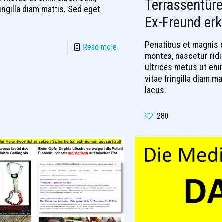
Terrassentüre
ringilla diam mattis. Sed eget
Ex-Freund erk
Penatibus et magnis d
Read more
montes, nascetur rid
ultrices metus ut en
vitae fringilla diam m
lacus.
280