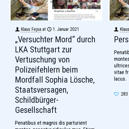
Klaus Fejsa
at
1. Januar 2021
Klau
„Versuchter Mord“ durch
Pers
LKA Stuttgart zur
Penatib
Vertuschung von
montes
ultric
Polizeifehlern beim
vitae f
Mordfall Sophia Lösche,
lacus.
Staatsversagen,
283
Schildbürger-
Gesellschaft
Penatibus et magnis dis parturient