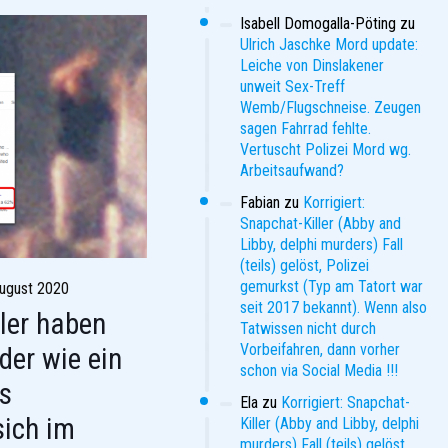
Isabell Domogalla-Pöting
zu
Ulrich Jaschke Mord update:
Leiche von Dinslakener
unweit Sex-Treff
Wemb/Flugschneise. Zeugen
sagen Fahrrad fehlte.
Vertuscht Polizei Mord wg.
Arbeitsaufwand?
Fabian
zu
Korrigiert:
Snapchat-Killer (Abby and
Libby, delphi murders) Fall
(teils) gelöst, Polizei
gemurkst (Typ am Tatort war
August 2020
seit 2017 bekannt). Wenn also
ler haben
Tatwissen nicht durch
Vorbeifahren, dann vorher
der wie ein
schon via Social Media !!!
s
Ela
zu
Korrigiert: Snapchat-
sich im
Killer (Abby and Libby, delphi
murders) Fall (teils) gelöst,