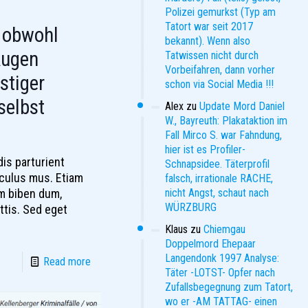
Polizei gemurkst (Typ am
Tatort war seit 2017
obwohl
bekannt). Wenn also
Augen
Tatwissen nicht durch
Vorbeifahren, dann vorher
stiger
schon via Social Media !!!
elbst
Alex
zu
Update Mord Daniel
W., Bayreuth: Plakataktion im
Fall Mirco S. war Fahndung,
hier ist es Profiler-
is parturient
Schnapsidee. Täterprofil
iculus mus. Etiam
falsch, irrationale RACHE,
im biben dum,
nicht Angst, schaut nach
WÜRZBURG
attis. Sed eget
Klaus
zu
Chiemgau
Doppelmord Ehepaar
Langendonk 1997 Analyse:
Read more
Täter -LOTST- Opfer nach
Zufallsbegegnung zum Tatort,
wo er -AM TATTAG- einen