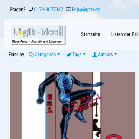
Fragen?
0174-9077347
Fejsa@gmx.de
Startseite
Listen der Fäll
Filter by
Categories
Tags
Authors