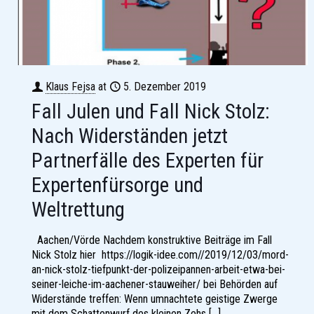
Klaus Fejsa
at
5. Dezember 2019
Fall Julen und Fall Nick Stolz:
Nach Widerständen jetzt
Partnerfälle des Experten für
Expertenfürsorge und
Weltrettung
Aachen/Vörde Nachdem konstruktive Beiträge im Fall
Nick Stolz hier https://logik-idee.com//2019/12/03/mord-
an-nick-stolz-tiefpunkt-der-polizeipannen-arbeit-etwa-bei-
seiner-leiche-im-aachener-stauweiher/ bei Behörden auf
Widerstände treffen: Wenn umnachtete geistige Zwerge
mit dem Schattenwurf des kleinen Zehs
[…]