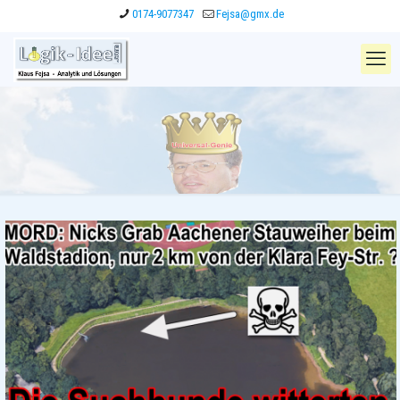
0174-9077347
Fejsa@gmx.de