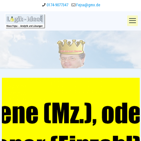
0174-9077347
Fejsa@gmx.de