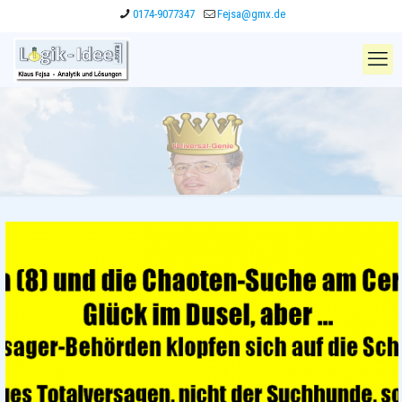
0174-9077347
Fejsa@gmx.de