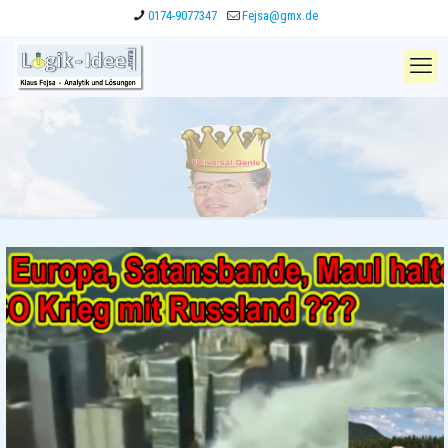
0174-9077347
Fejsa@gmx.de