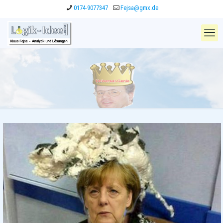
0174-9077347
Fejsa@gmx.de